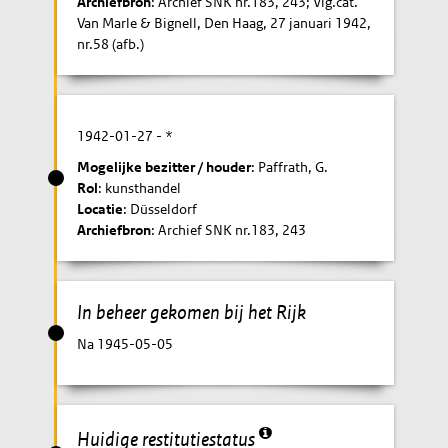
Archiefbron
: Archief SNK nr.183, 243; Vlg.cat.
Van Marle & Bignell, Den Haag, 27 januari 1942,
nr.58 (afb.)
1942-01-27
- *
Mogelijke bezitter / houder
: Paffrath, G.
Rol
: kunsthandel
Locatie
: Düsseldorf
Archiefbron
: Archief SNK nr.183, 243
In beheer gekomen bij het Rijk
Na 1945-05-05
Huidige restitutiestatus