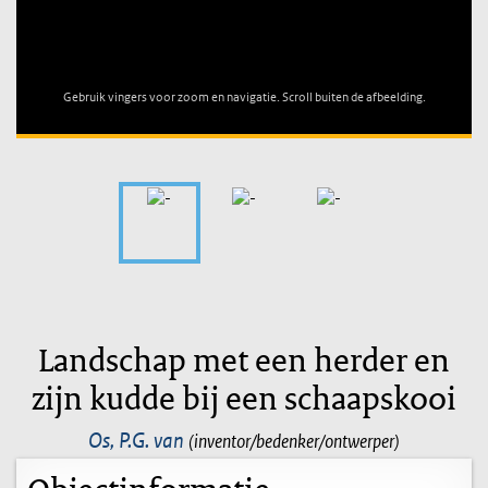
Unable to open [object Object]: HTTP 0 attempting to load
TileSource
Gebruik vingers voor zoom en navigatie. Scroll buiten de afbeelding.
Landschap met een herder en
zijn kudde bij een schaapskooi
Os, P.G. van
(inventor/bedenker/ontwerper)