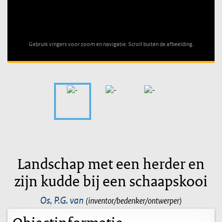
Unable to open [object Object]: HTTP 0 attempting to load
TileSource
Gebruik vingers voor zoom en navigatie. Scroll buiten de afbeelding.
Landschap met een herder en
zijn kudde bij een schaapskooi
Os, P.G. van
(inventor/bedenker/ontwerper)