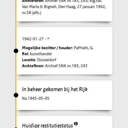
Archiefbron
: Archief SNK nr.183, 243; Vlg.cat.
Van Marle & Bignell, Den Haag, 27 januari 1942,
nr.58 (afb.)
1942-01-27
- *
Mogelijke bezitter / houder
: Paffrath, G.
Rol
: kunsthandel
Locatie
: Düsseldorf
Archiefbron
: Archief SNK nr.183, 243
In beheer gekomen bij het Rijk
Na 1945-05-05
Huidige restitutiestatus