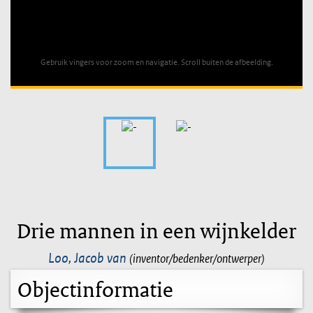
Unable to open [object Object]: HTTP 0 attempting to load
TileSource
Gebruik vingers voor zoom en navigatie. Scroll buiten de afbeelding.
Drie mannen in een wijnkelder
Loo, Jacob van
(inventor/bedenker/ontwerper)
Objectinformatie