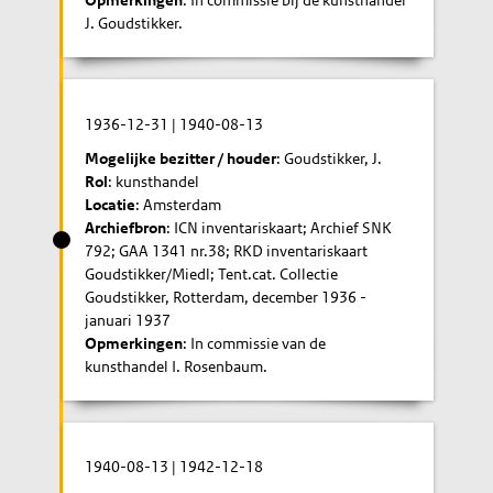
Opmerkingen
: In commissie bij de kunsthandel
J. Goudstikker.
1936-12-31
|
1940-08-13
Mogelijke bezitter / houder
: Goudstikker, J.
Rol
: kunsthandel
Locatie
: Amsterdam
Archiefbron
: ICN inventariskaart; Archief SNK
792; GAA 1341 nr.38; RKD inventariskaart
Goudstikker/Miedl; Tent.cat. Collectie
Goudstikker, Rotterdam, december 1936 -
januari 1937
Opmerkingen
: In commissie van de
kunsthandel I. Rosenbaum.
1940-08-13
|
1942-12-18