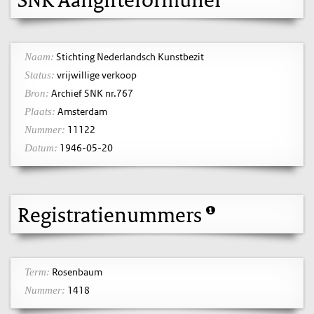
Stichting Nederlandsch Kunstbezit
Naam:
vrijwillige verkoop
Status:
Archief SNK nr.767
Bron:
Amsterdam
Plaats:
11122
Nummer:
1946-05-20
Datum:
Registratienummers
Rosenbaum
Term:
1418
Nummer: