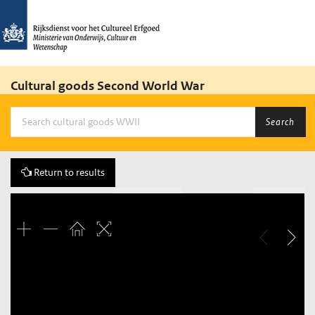
Cultural goods Second World War
Search
Return to results
Previous
141 of 263
Next