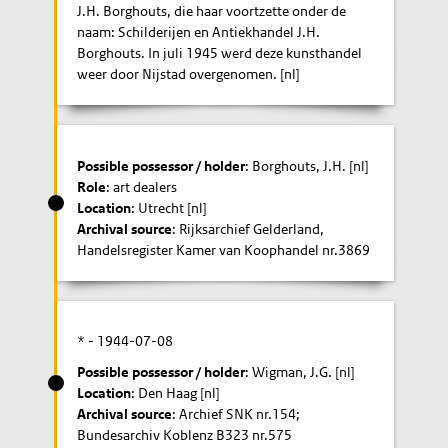
J.H. Borghouts, die haar voortzette onder de
naam: Schilderijen en Antiekhandel J.H.
Borghouts. In juli 1945 werd deze kunsthandel
weer door Nijstad overgenomen. [nl]
Possible possessor / holder
: Borghouts, J.H. [nl]
Role
: art dealers
Location
: Utrecht [nl]
Archival source
: Rijksarchief Gelderland,
Handelsregister Kamer van Koophandel nr.3869
* -
1944-07-08
Possible possessor / holder
: Wigman, J.G. [nl]
Location
: Den Haag [nl]
Archival source
: Archief SNK nr.154;
Bundesarchiv Koblenz B323 nr.575