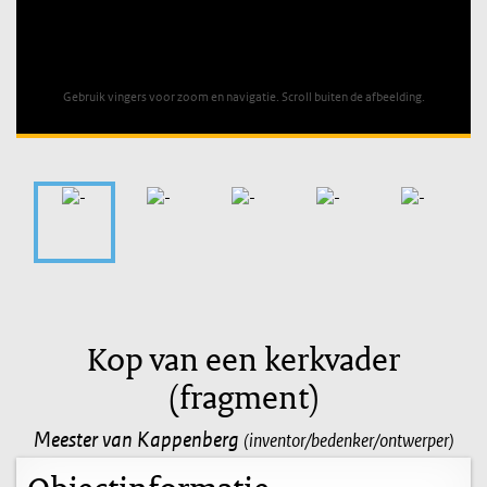
Unable to open [object Object]: HTTP 0 attempting to load
TileSource
Gebruik vingers voor zoom en navigatie. Scroll buiten de afbeelding.
Kop van een kerkvader
(fragment)
Meester van Kappenberg
(inventor/bedenker/ontwerper)