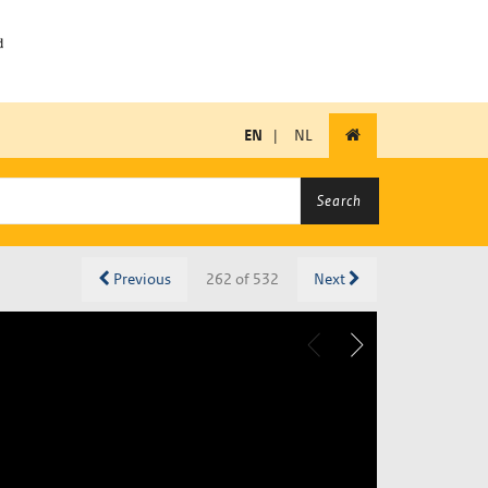
EN
|
NL
Search
Previous
262 of 532
Next