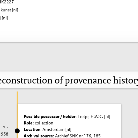
K2227
kunst [nl]
 [nl]
construction of provenance histo
Possible possessor / holder
: Tietje, H.W.C. [nl]
Role
: collection
* -
Location
: Amsterdam [nl]
1938
Archival source
: Archief SNK nr.176, 185