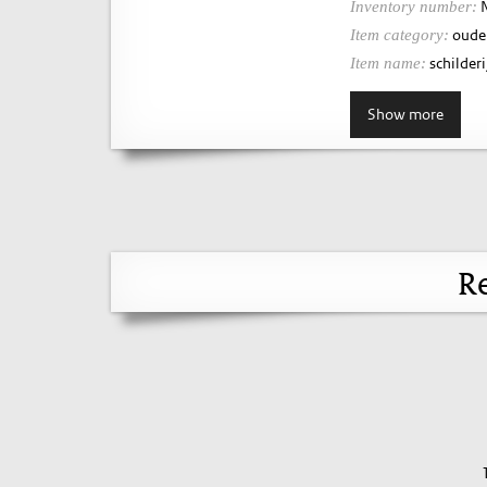
N
Inventory number:
oude 
Item category:
schilderij
Item name:
Show more
Re