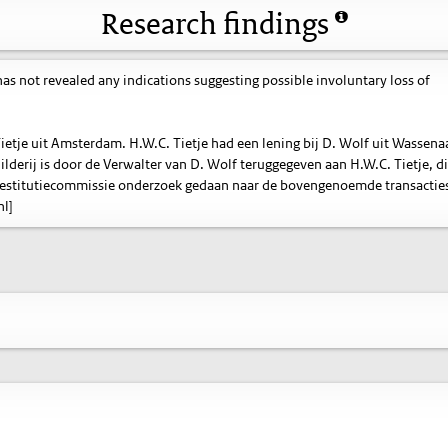
Research findings
s not revealed any indications suggesting possible involuntary loss of
 Tietje uit Amsterdam. H.W.C. Tietje had een lening bij D. Wolf uit Wassena
hilderij is door de Verwalter van D. Wolf teruggegeven aan H.W.C. Tietje, d
 Restitutiecommissie onderzoek gedaan naar de bovengenoemde transacties.
nl]