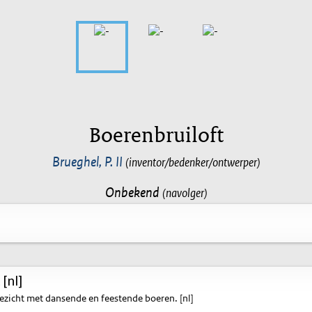
Boerenbruiloft
Brueghel, P. II
(inventor/bedenker/ontwerper)
Onbekend
(navolger)
[nl]
zicht met dansende en feestende boeren. [nl]