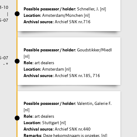
3-10
Possible possessor / holder
: Schneller, J. [nl]
|
Location
: Amsterdam/München [nl]
5-07
Archival source
: Archief SNK nr.716
Possible possessor / holder
: Goudstikker/Miedl
[nl]
5-07
Role
: art dealers
- *
Location
: Amsterdam [nl]
Archival source
: Archief SNK nr.185, 716
Possible possessor / holder
: Valentin, Galerie F.
[nl]
Role
: art dealers
Location
: Stuttgart [nl]
Archival source
: Archief SNK nr.440
Remarks
: Deze hekomstnaam is onzeker. [nl]