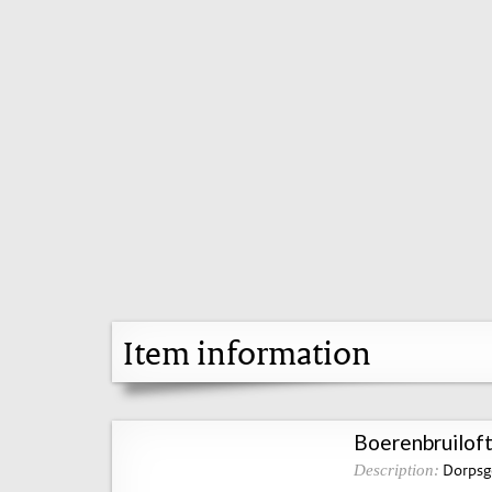
Item information
Boerenbruiloft 
Dorpsge
Description: