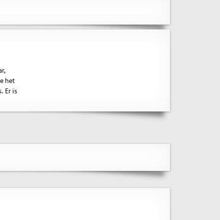
ar,
ie het
 Er is