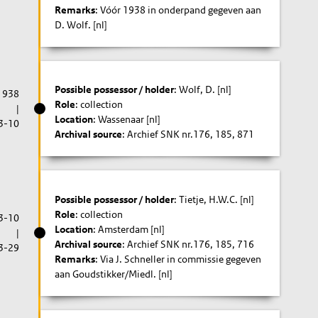
Remarks
: Vóór 1938 in onderpand gegeven aan
D. Wolf. [nl]
Possible possessor / holder
: Wolf, D. [nl]
1938
Role
: collection
|
Location
: Wassenaar [nl]
3-10
Archival source
: Archief SNK nr.176, 185, 871
Possible possessor / holder
: Tietje, H.W.C. [nl]
Role
: collection
3-10
Location
: Amsterdam [nl]
|
Archival source
: Archief SNK nr.176, 185, 716
3-29
Remarks
: Via J. Schneller in commissie gegeven
aan Goudstikker/Miedl. [nl]