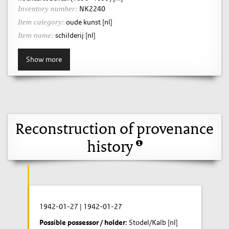
NK2240
Inventory number:
oude kunst [nl]
Item category:
schilderij [nl]
Item name:
Show more
Reconstruction of provenance
history
1942-01-27
|
1942-01-27
Possible possessor / holder
: Stodel/Kalb [nl]