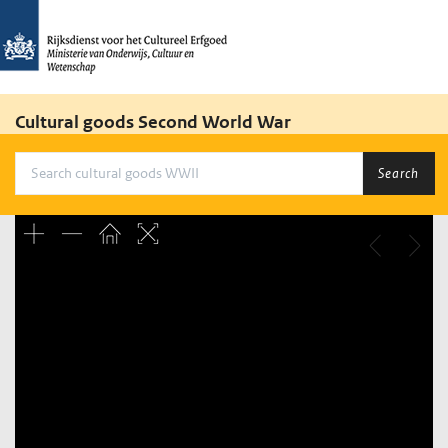
Cultural goods Second World War
Search
Unable to open [object Object]: HTTP 0 attempting to load
TileSource