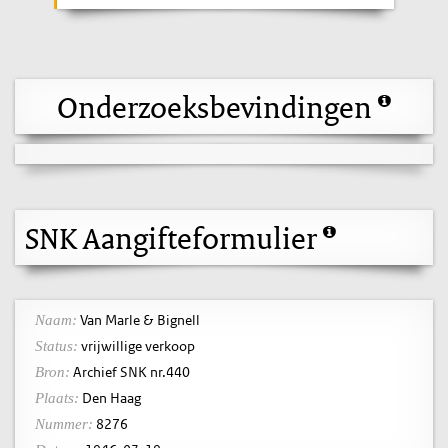
Onderzoeksbevindingen
SNK Aangifteformulier
Van Marle & Bignell
Naam:
vrijwillige verkoop
Status:
Archief SNK nr.440
Bron:
Den Haag
Plaats:
8276
Nummer: