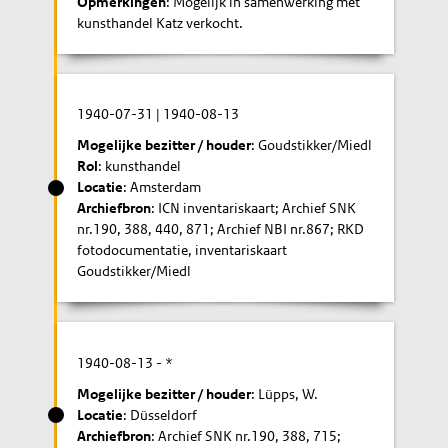
Opmerkingen
: Mogelijk in samenwerking met
kunsthandel Katz verkocht.
1940-07-31
|
1940-08-13
Mogelijke bezitter / houder
: Goudstikker/Miedl
Rol
: kunsthandel
Locatie
: Amsterdam
Archiefbron
: ICN inventariskaart; Archief SNK
nr.190, 388, 440, 871; Archief NBI nr.867; RKD
fotodocumentatie, inventariskaart
Goudstikker/Miedl
1940-08-13
- *
Mogelijke bezitter / houder
: Lüpps, W.
Locatie
: Düsseldorf
Archiefbron
: Archief SNK nr.190, 388, 715;