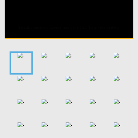
Unable to open [object Object]: HTTP 0 attempting to load
TileSource