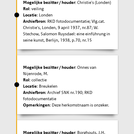
Mogelijke bezitter / houder
: Christie's (Londen)
Rol
: veiling
Locatie
: Londen
Archiefbron
: RKD fotodocumentatie; Vlg.cat.
Christie's, Londen, 9 april 1937, nr.87; W.
Stechow, Salomon Ruysdael: eine einführung in
seine kunst, Berlijn, 1938, p.70, nr.15
Mogelijke bezitter / houder
: Onnes van
Nijenrode, M.
Rol
: collectie
Locatie
: Breukelen
Archiefbron
: Archief SNK nr.190; RKD
fotodocumentatie
Opmerkingen
: Deze herkomstnaam is onzeker.
Mogelijke bezitter / houder
: Borghouts, J.H.