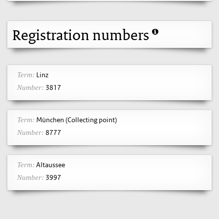
Registration numbers
Linz
Term:
3817
Number:
München (Collecting point)
Term:
8777
Number:
Altaussee
Term:
3997
Number: