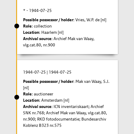
* -
1944-07-25
Possible possessor / holder
: Vries, W.P. de [nl]
Role
: collection
Location
: Haarlem [nl]
Archival source
: Archief Mak van Waay,
vlg.cat.80, nr.900
1944-07-25
|
1944-07-25
Possible possessor / holder
: Mak van Waay, S.J.
[nl]
Role
: auctioneer
Location
: Amsterdam [nl]
Archival source
: ICN inventariskaart; Archief
SNK nr.768; Archief Mak van Waay, vlg.cat.80,
nr.900; RKD fotodocumentatie; Bundesarchiv
Koblenz B323 nr.575