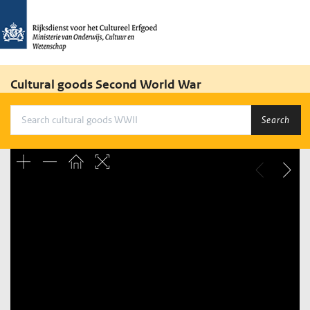
Cultural goods Second World War
Search
Unable to open [object Object]: HTTP 0 attempting to load
TileSource