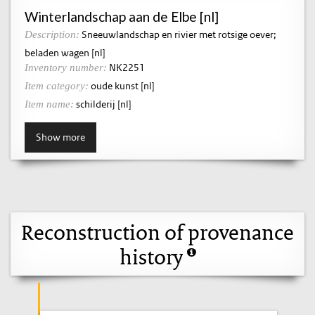
Winterlandschap aan de Elbe [nl]
Sneeuwlandschap en rivier met rotsige oever;
Description:
beladen wagen [nl]
NK2251
Inventory number:
oude kunst [nl]
Item category:
schilderij [nl]
Item name:
Show more
Reconstruction of provenance
history