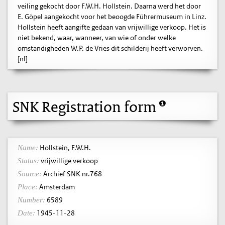
veiling gekocht door F.W.H. Hollstein. Daarna werd het door
E. Göpel aangekocht voor het beoogde Führermuseum in Linz.
Hollstein heeft aangifte gedaan van vrijwillige verkoop. Het is
niet bekend, waar, wanneer, van wie of onder welke
omstandigheden W.P. de Vries dit schilderij heeft verworven.
[nl]
SNK Registration form
Hollstein, F.W.H.
Name:
vrijwillige verkoop
Status:
Archief SNK nr.768
Source:
Amsterdam
Place:
6589
Number:
1945-11-28
Date: