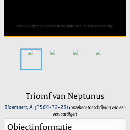
Unable to open [object Object]: HTTP 0 attempting to load
TileSource
Gebruik vingers voor zoom en navigatie. Scroll buiten de afbeelding.
Triomf van Neptunus
Bloemaert, A. (1564-12-25)
(onzekere toeschrijving van een
vervaardiger)
Objectinformatie