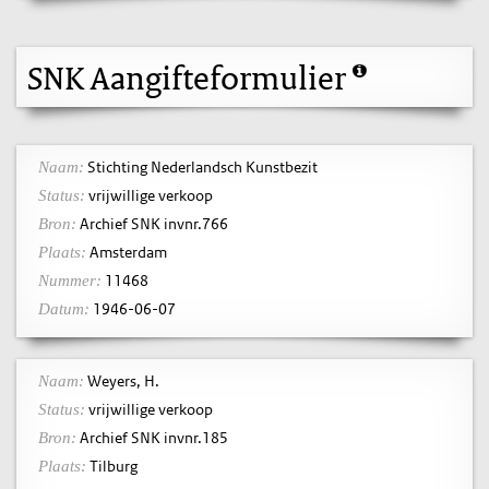
SNK Aangifteformulier
Stichting Nederlandsch Kunstbezit
Naam:
vrijwillige verkoop
Status:
Archief SNK invnr.766
Bron:
Amsterdam
Plaats:
11468
Nummer:
1946-06-07
Datum:
Weyers, H.
Naam:
vrijwillige verkoop
Status:
Archief SNK invnr.185
Bron:
Tilburg
Plaats: