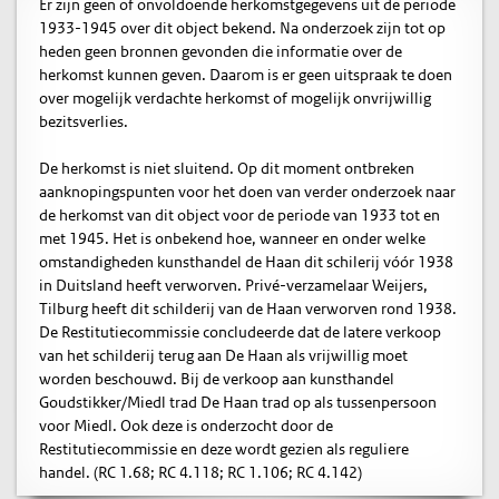
Er zijn geen of onvoldoende herkomstgegevens uit de periode
1933-1945 over dit object bekend. Na onderzoek zijn tot op
heden geen bronnen gevonden die informatie over de
herkomst kunnen geven. Daarom is er geen uitspraak te doen
over mogelijk verdachte herkomst of mogelijk onvrijwillig
bezitsverlies.
De herkomst is niet sluitend. Op dit moment ontbreken
aanknopingspunten voor het doen van verder onderzoek naar
de herkomst van dit object voor de periode van 1933 tot en
met 1945. Het is onbekend hoe, wanneer en onder welke
omstandigheden kunsthandel de Haan dit schilerij vóór 1938
in Duitsland heeft verworven. Privé-verzamelaar Weijers,
Tilburg heeft dit schilderij van de Haan verworven rond 1938.
De Restitutiecommissie concludeerde dat de latere verkoop
van het schilderij terug aan De Haan als vrijwillig moet
worden beschouwd. Bij de verkoop aan kunsthandel
Goudstikker/Miedl trad De Haan trad op als tussenpersoon
voor Miedl. Ook deze is onderzocht door de
Restitutiecommissie en deze wordt gezien als reguliere
handel. (RC 1.68; RC 4.118; RC 1.106; RC 4.142)