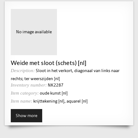
No image available
Weide met sloot (schets) [nl]
Sloot in het verkort, diagonaal van links naar
Description:
rechts; ter weerszijden [nl]
NK2287
Inventory number:
oude kunst [nl]
Item category:
krijttekening [nl], aquarel [nl]
Item name:
Show more