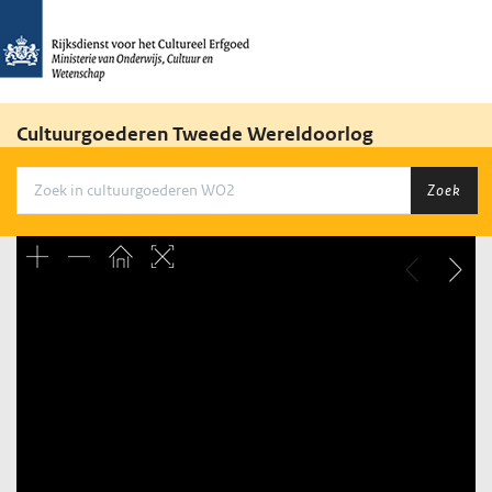
Cultuurgoederen Tweede Wereldoorlog
Zoek
Unable to open [object Object]: HTTP 0 attempting to load
TileSource