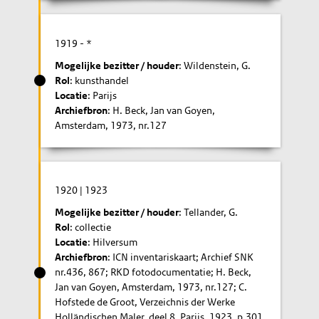
1919
- *
Mogelijke bezitter / houder
: Wildenstein, G.
Rol
: kunsthandel
Locatie
: Parijs
Archiefbron
: H. Beck, Jan van Goyen,
Amsterdam, 1973, nr.127
1920
|
1923
Mogelijke bezitter / houder
: Tellander, G.
Rol
: collectie
Locatie
: Hilversum
Archiefbron
: ICN inventariskaart; Archief SNK
nr.436, 867; RKD fotodocumentatie; H. Beck,
Jan van Goyen, Amsterdam, 1973, nr.127; C.
Hofstede de Groot, Verzeichnis der Werke
Holländischen Maler, deel 8, Parijs, 1923, p.301