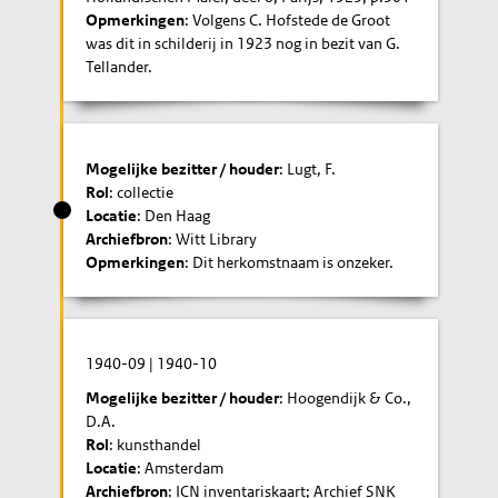
Opmerkingen
: Volgens C. Hofstede de Groot
was dit in schilderij in 1923 nog in bezit van G.
Tellander.
Mogelijke bezitter / houder
: Lugt, F.
Rol
: collectie
Locatie
: Den Haag
Archiefbron
: Witt Library
Opmerkingen
: Dit herkomstnaam is onzeker.
1940-09
|
1940-10
Mogelijke bezitter / houder
: Hoogendijk & Co.,
D.A.
Rol
: kunsthandel
Locatie
: Amsterdam
Archiefbron
: ICN inventariskaart; Archief SNK