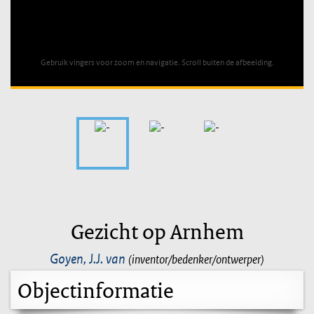
Unable to open [object Object]: HTTP 0 attempting to load
TileSource
Gebruik vingers voor zoom en navigatie. Scroll buiten de afbeelding.
Gezicht op Arnhem
Goyen, J.J. van
(inventor/bedenker/ontwerper)
Objectinformatie