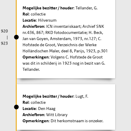
Mogelijke bezitter / houder
: Tellander, G.
Rol
: collectie
Locatie
: Hilversum
Archiefbron
: ICN inventariskaart; Archief SNK
1920
nr.436, 867; RKD fotodocumentatie; H. Beck,
|
Jan van Goyen, Amsterdam, 1973, nr.127; C.
1923
Hofstede de Groot, Verzeichnis der Werke
Holländischen Maler, deel 8, Parijs, 1923, p.301
Opmerkingen
: Volgens C. Hofstede de Groot
was dit in schilderij in 1923 nog in bezit van G.
Tellander.
Mogelijke bezitter / houder
: Lugt, F.
Rol
: collectie
Locatie
: Den Haag
Archiefbron
: Witt Library
Opmerkingen
: Dit herkomstnaam is onzeker.