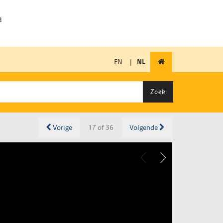
EN
|
NL
Zoek
Vorige
17 of 36
Volgende