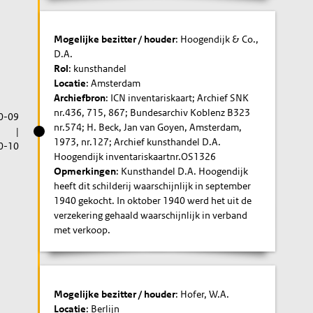
Mogelijke bezitter / houder
: Hoogendijk & Co.,
D.A.
Rol
: kunsthandel
Locatie
: Amsterdam
Archiefbron
: ICN inventariskaart; Archief SNK
nr.436, 715, 867; Bundesarchiv Koblenz B323
0-09
nr.574; H. Beck, Jan van Goyen, Amsterdam,
|
1973, nr.127; Archief kunsthandel D.A.
0-10
Hoogendijk inventariskaartnr.OS1326
Opmerkingen
: Kunsthandel D.A. Hoogendijk
heeft dit schilderij waarschijnlijk in september
1940 gekocht. In oktober 1940 werd het uit de
verzekering gehaald waarschijnlijk in verband
met verkoop.
Mogelijke bezitter / houder
: Hofer, W.A.
Locatie
: Berlijn