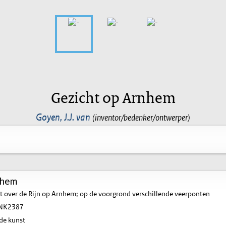
Gezicht op Arnhem
Goyen, J.J. van
(inventor/bedenker/ontwerper)
nhem
t over de Rijn op Arnhem; op de voorgrond verschillende veerponten
NK2387
de kunst