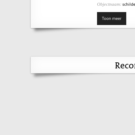
schilde
Objectnaam:
Toon meer
Reco