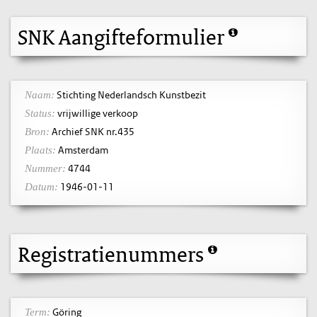
SNK Aangifteformulier
Stichting Nederlandsch Kunstbezit
Naam:
vrijwillige verkoop
Status:
Archief SNK nr.435
Bron:
Amsterdam
Plaats:
4744
Nummer:
1946-01-11
Datum:
Registratienummers
Göring
Term: