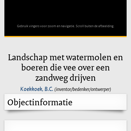
Unable to open [object Object]: HTTP 0 attempting to load
TileSource
Gebruik vingers voor zoom en navigatie. Scroll buiten de afbeelding.
Landschap met watermolen en
boeren die vee over een
zandweg drijven
Koekkoek, B.C.
(inventor/bedenker/ontwerper)
Objectinformatie