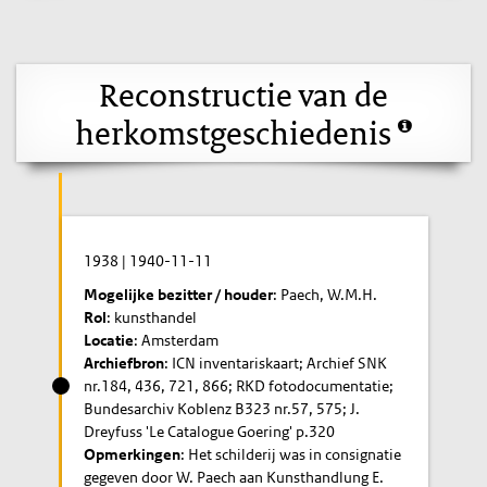
Reconstructie van de
herkomstgeschiedenis
1938
|
1940-11-11
Mogelijke bezitter / houder
: Paech, W.M.H.
Rol
: kunsthandel
Locatie
: Amsterdam
Archiefbron
: ICN inventariskaart; Archief SNK
nr.184, 436, 721, 866; RKD fotodocumentatie;
Bundesarchiv Koblenz B323 nr.57, 575; J.
Dreyfuss 'Le Catalogue Goering' p.320
Opmerkingen
: Het schilderij was in consignatie
gegeven door W. Paech aan Kunsthandlung E.