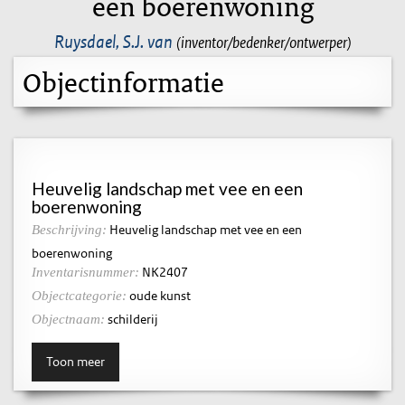
een boerenwoning
Ruysdael, S.J. van
(inventor/bedenker/ontwerper)
Objectinformatie
Heuvelig landschap met vee en een
boerenwoning
Heuvelig landschap met vee en een
Beschrijving:
boerenwoning
NK2407
Inventarisnummer:
oude kunst
Objectcategorie:
schilderij
Objectnaam:
Toon meer