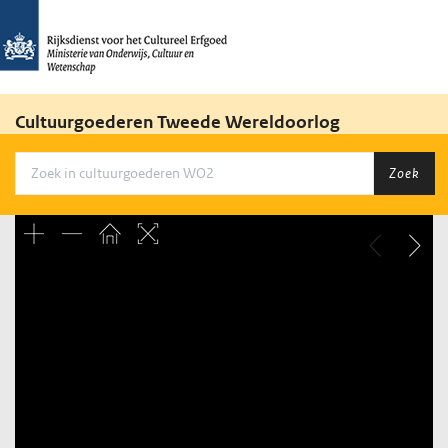
Cultuurgoederen Tweede Wereldoorlog
Zoek
Unable to open [object Object]: HTTP 0 attempting to load
TileSource