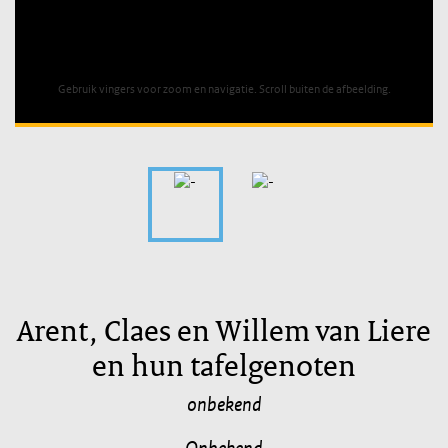
Unable to open [object Object]: HTTP 0 attempting to load
TileSource
Gebruik vingers voor zoom en navigatie. Scroll buiten de afbeelding.
Arent, Claes en Willem van Liere
en hun tafelgenoten
onbekend
Onbekend