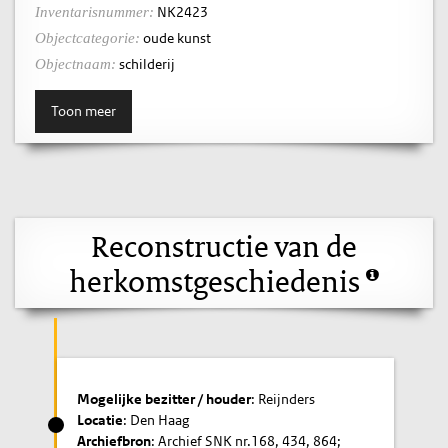
NK2423
Inventarisnummer:
oude kunst
Objectcategorie:
schilderij
Objectnaam:
Toon meer
Reconstructie van de
herkomstgeschiedenis
Mogelijke bezitter / houder
: Reijnders
Locatie
: Den Haag
Archiefbron
: Archief SNK nr.168, 434, 864;