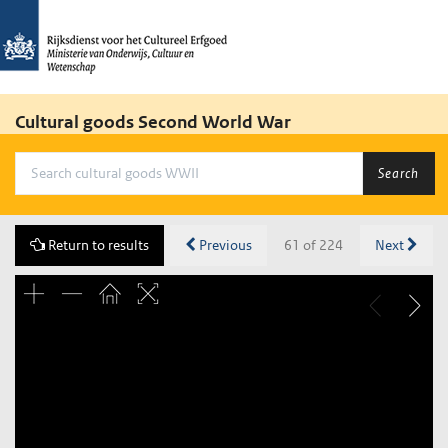
Cultural goods Second World War
Search
Return to results
Previous
61 of 224
Next
Unable to open [object Object]: HTTP 0 attempting to load
TileSource