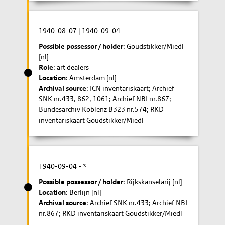
1940-08-07
|
1940-09-04
Possible possessor / holder
: Goudstikker/Miedl
[nl]
Role
: art dealers
Location
: Amsterdam [nl]
Archival source
: ICN inventariskaart; Archief
SNK nr.433, 862, 1061; Archief NBI nr.867;
Bundesarchiv Koblenz B323 nr.574; RKD
inventariskaart Goudstikker/Miedl
1940-09-04
- *
Possible possessor / holder
: Rijkskanselarij [nl]
Location
: Berlijn [nl]
Archival source
: Archief SNK nr.433; Archief NBI
nr.867; RKD inventariskaart Goudstikker/Miedl