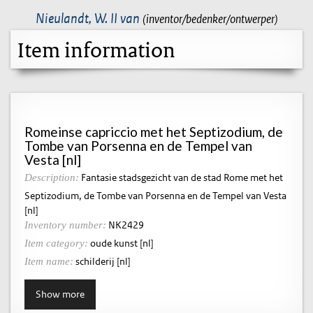
Nieulandt, W. II van
(inventor/bedenker/ontwerper)
Item information
Romeinse capriccio met het Septizodium, de
Tombe van Porsenna en de Tempel van
Vesta [nl]
Fantasie stadsgezicht van de stad Rome met het
Description:
Septizodium, de Tombe van Porsenna en de Tempel van Vesta
[nl]
NK2429
Inventory number:
oude kunst [nl]
Item category:
schilderij [nl]
Item name:
Show more