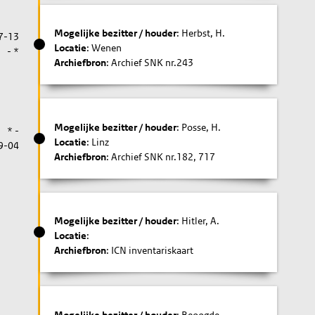
Mogelijke bezitter / houder
: Herbst, H.
7-13
Locatie
: Wenen
- *
Archiefbron
: Archief SNK nr.243
Mogelijke bezitter / houder
: Posse, H.
* -
Locatie
: Linz
9-04
Archiefbron
: Archief SNK nr.182, 717
Mogelijke bezitter / houder
: Hitler, A.
Locatie
:
Archiefbron
: ICN inventariskaart
Mogelijke bezitter / houder
: Beoogde