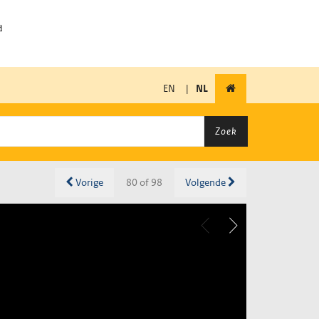
EN
|
NL
Zoek
Vorige
80 of 98
Volgende