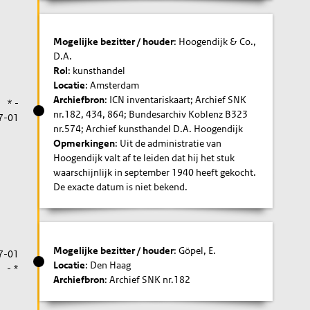
Mogelijke bezitter / houder
: Hoogendijk & Co.,
D.A.
Rol
: kunsthandel
Locatie
: Amsterdam
Archiefbron
: ICN inventariskaart; Archief SNK
* -
nr.182, 434, 864; Bundesarchiv Koblenz B323
7-01
nr.574; Archief kunsthandel D.A. Hoogendijk
Opmerkingen
: Uit de administratie van
Hoogendijk valt af te leiden dat hij het stuk
waarschijnlijk in september 1940 heeft gekocht.
De exacte datum is niet bekend.
Mogelijke bezitter / houder
: Göpel, E.
7-01
Locatie
: Den Haag
- *
Archiefbron
: Archief SNK nr.182