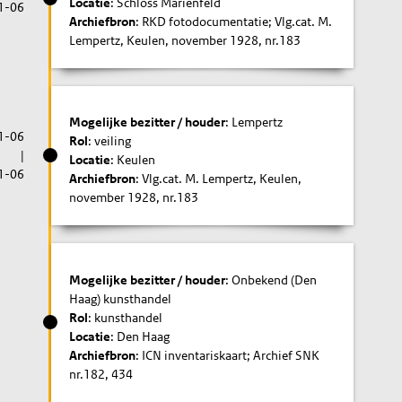
Locatie
: Schloss Marienfeld
1-06
Archiefbron
: RKD fotodocumentatie; Vlg.cat. M.
Lempertz, Keulen, november 1928, nr.183
Mogelijke bezitter / houder
: Lempertz
1-06
Rol
: veiling
|
Locatie
: Keulen
1-06
Archiefbron
: Vlg.cat. M. Lempertz, Keulen,
november 1928, nr.183
Mogelijke bezitter / houder
: Onbekend (Den
Haag) kunsthandel
Rol
: kunsthandel
Locatie
: Den Haag
Archiefbron
: ICN inventariskaart; Archief SNK
nr.182, 434