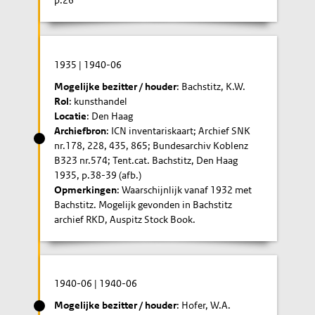
p.26
1935
|
1940-06
Mogelijke bezitter / houder
: Bachstitz, K.W.
Rol
: kunsthandel
Locatie
: Den Haag
Archiefbron
: ICN inventariskaart; Archief SNK
nr.178, 228, 435, 865; Bundesarchiv Koblenz
B323 nr.574; Tent.cat. Bachstitz, Den Haag
1935, p.38-39 (afb.)
Opmerkingen
: Waarschijnlijk vanaf 1932 met
Bachstitz. Mogelijk gevonden in Bachstitz
archief RKD, Auspitz Stock Book.
1940-06
|
1940-06
Mogelijke bezitter / houder
: Hofer, W.A.