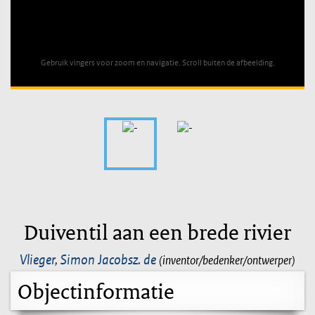
Unable to open [object Object]: HTTP 0 attempting to load
TileSource
Gebruik vingers voor zoom en navigatie. Scroll buiten de afbeelding.
Duiventil aan een brede rivier
Vlieger, Simon Jacobsz. de
(inventor/bedenker/ontwerper)
Objectinformatie