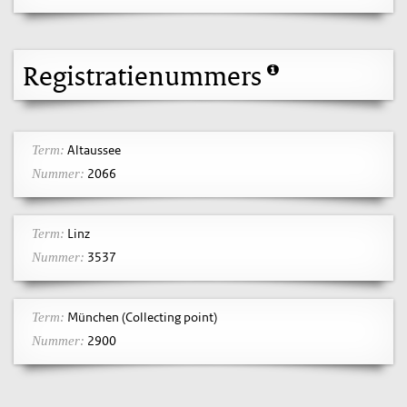
Registratienummers
Altaussee
Term:
2066
Nummer:
Linz
Term:
3537
Nummer:
München (Collecting point)
Term:
2900
Nummer: