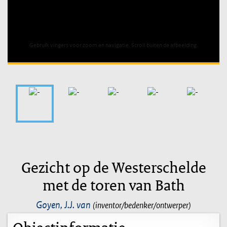
Unable to open [object Object]: HTTP 0 attempting to load
TileSource
Gebruik vingers voor zoom en navigatie. Scroll buiten de afbeelding.
Gezicht op de Westerschelde
met de toren van Bath
Goyen, J.J. van
(inventor/bedenker/ontwerper)