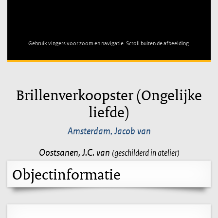
Unable to open [object Object]: HTTP 0 attempting to load
TileSource
Gebruik vingers voor zoom en navigatie. Scroll buiten de afbeelding.
Brillenverkoopster (Ongelijke
liefde)
Amsterdam, Jacob van
Oostsanen, J.C. van
(geschilderd in atelier)
Objectinformatie