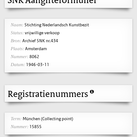
Stichting Nederlandsch Kunstbezit
Naam:
vrijwillige verkoop
Status:
Archief SNK nr.434
Bron:
Amsterdam
Plaats:
8062
Nummer:
1946-03-11
Datum:
Registratienummers
München (Collecting point)
Term:
15855
Nummer: