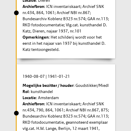
Locatie
: Dieren
Archiefbron
: ICN inventariskaart; Archief SNK
nr.434, 864, 1061; Archief NBI nr.867;
Bundesarchiv Koblenz B323 nr.574; GAA nr.113;
RKD fotodocumentatie; Vlg.cat. kunsthandel D.
Katz, Dieren, najaar 1937, nr.101
Opmerkingen
: Het schilderij wordt voor het
eerst in het najaar van 1937 bij kunsthandel D.
Katz tentoongesteld.
1940-08-07
|
1941-01-21
Mogelijke bezitter / houder
: Goudstikker/Miedl
Rol
: kunsthandel
Locatie
: Amsterdam
Archiefbron
: ICN inventariskaart; Archief SNK
nr.434, 790, 864, 1061; Archief NBI nr.867, 875;
Bundesarchiv Koblenz B323 nr.574; GAA nr.113;
RKD fotodocumentatie, geannoteerd exemplaar
vlg.cat. H.W. Lange, Berlijn, 12 maart 1941,