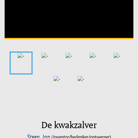
Unable to open [object Object]: HTTP 0 attempting to load
TileSource
De kwakzalver
Steen, Jan
(inventor/bedenker/ontwerper)