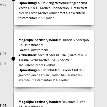
Opmerkingen
: Op Aangifteformulier genoemd
5-05
'erven Dr. A.G. Kröller, Hoenderloo'. Het betreft
hier de Erven Kröller-Müller met als executeur
testamentair R.A.Kröller.
Mogelijke bezitter / houder
: Huinck & Scherjon
Rol
: kunsthandel
Locatie
: Amsterdam
5-05
Archiefbron
: Archief SNK nr.1045 ; Archief NBI
|
116847 WNA Kröller, CVO R 568/8135
6-05
aanvullend proces verbaal
Opmerkingen
: Het schilderij is voor f.60.000,-
gekocht van de Erven Kröller-Müller met als
executeur testamentair R.A.Kröller.
Mogelijke bezitter / houder
: Deventer, S. van
6-05
Rol
: kunsthandel