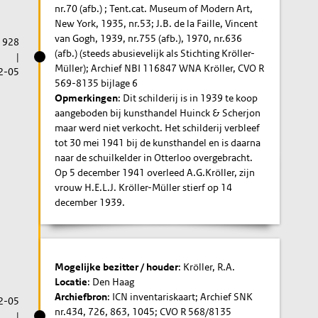
nr.70 (afb.) ; Tent.cat. Museum of Modern Art,
New York, 1935, nr.53; J.B. de la Faille, Vincent
van Gogh, 1939, nr.755 (afb.), 1970, nr.636
1928
(afb.) (steeds abusievelijk als Stichting Kröller-
|
Müller); Archief NBI 116847 WNA Kröller, CVO R
2-05
569-8135 bijlage 6
Opmerkingen
: Dit schilderij is in 1939 te koop
aangeboden bij kunsthandel Huinck & Scherjon
maar werd niet verkocht. Het schilderij verbleef
tot 30 mei 1941 bij de kunsthandel en is daarna
naar de schuilkelder in Otterloo overgebracht.
Op 5 december 1941 overleed A.G.Kröller, zijn
vrouw H.E.L.J. Kröller-Müller stierf op 14
december 1939.
Mogelijke bezitter / houder
: Kröller, R.A.
Locatie
: Den Haag
Archiefbron
: ICN inventariskaart; Archief SNK
2-05
nr.434, 726, 863, 1045; CVO R 568/8135
|