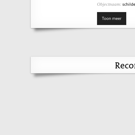
schilde
Objectnaam:
Toon meer
Reco