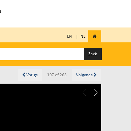
EN
|
NL
Zoek
Vorige
107 of 268
Volgende