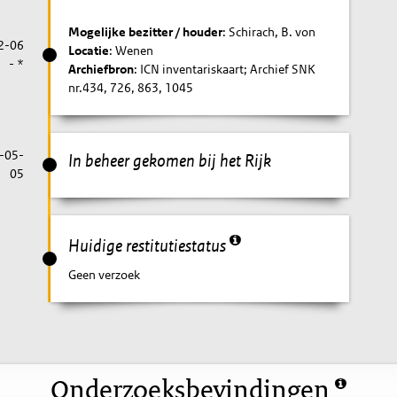
Mogelijke bezitter / houder
: Schirach, B. von
2-06
Locatie
: Wenen
- *
Archiefbron
: ICN inventariskaart; Archief SNK
nr.434, 726, 863, 1045
-05-
In beheer gekomen bij het Rijk
05
Huidige restitutiestatus
Geen verzoek
Onderzoeksbevindingen