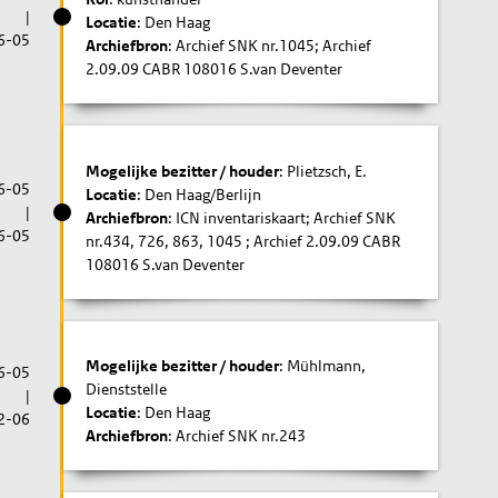
|
Locatie
: Den Haag
6-05
Archiefbron
: Archief SNK nr.1045; Archief
2.09.09 CABR 108016 S.van Deventer
Mogelijke bezitter / houder
: Plietzsch, E.
6-05
Locatie
: Den Haag/Berlijn
|
Archiefbron
: ICN inventariskaart; Archief SNK
6-05
nr.434, 726, 863, 1045 ; Archief 2.09.09 CABR
108016 S.van Deventer
Mogelijke bezitter / houder
: Mühlmann,
6-05
Dienststelle
|
Locatie
: Den Haag
2-06
Archiefbron
: Archief SNK nr.243