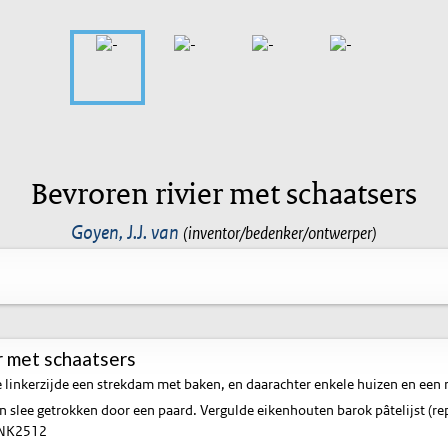
Bevroren rivier met schaatsers
Goyen, J.J. van
(inventor/bedenker/ontwerper)
r met schaatsers
 linkerzijde een strekdam met baken, en daarachter enkele huizen en een r
n slee getrokken door een paard. Vergulde eikenhouten barok pâtelijst (rep
NK2512