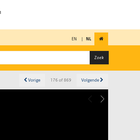
EN
|
NL
Zoek
Vorige
176 of 869
Volgende