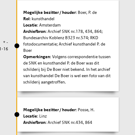
Mogelijke bezitter / houder
: Boer, P. de
Rol
: kunsthandel
Locatie
: Amsterdam
Archiefbron
: Archief SNK nr.178, 434, 864;
Bundesarchiv Koblenz B323 nr.574; RKD
* -
fotodocumentatie; Archief kunsthandel P. de
1-16
Boer
Opmerkingen
: Volgens correspondentie tussen
de SNK en kunsthandel P. de Boer was dit
schilderij bij De Boer niet bekend. In het archief
van kunsthandel De Boer is wel een foto van dit
schilderij aangetroffen.
Mogelijke bezitter / houder
: Posse, H.
Locatie
: Linz
Archiefbron
: Archief SNK nr.434, 864