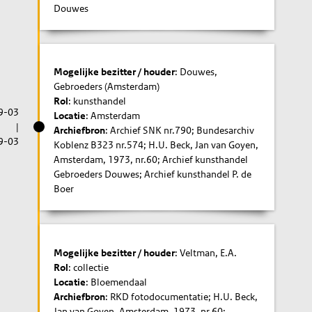
Douwes
Mogelijke bezitter / houder
: Douwes,
Gebroeders (Amsterdam)
Rol
: kunsthandel
9-03
Locatie
: Amsterdam
|
Archiefbron
: Archief SNK nr.790; Bundesarchiv
9-03
Koblenz B323 nr.574; H.U. Beck, Jan van Goyen,
Amsterdam, 1973, nr.60; Archief kunsthandel
Gebroeders Douwes; Archief kunsthandel P. de
Boer
Mogelijke bezitter / houder
: Veltman, E.A.
Rol
: collectie
Locatie
: Bloemendaal
Archiefbron
: RKD fotodocumentatie; H.U. Beck,
Jan van Goyen, Amsterdam, 1973, nr.60;