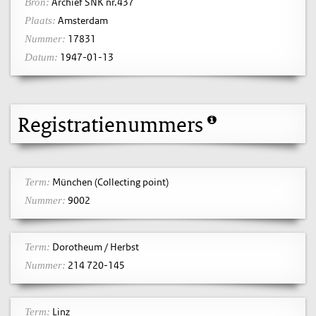
Archief SNK nr.437
Bron:
Amsterdam
Plaats:
17831
Nummer:
1947-01-13
Datum:
Registratienummers
München (Collecting point)
Term:
9002
Nummer:
Dorotheum / Herbst
Term:
214 720-145
Nummer:
Linz
Term: