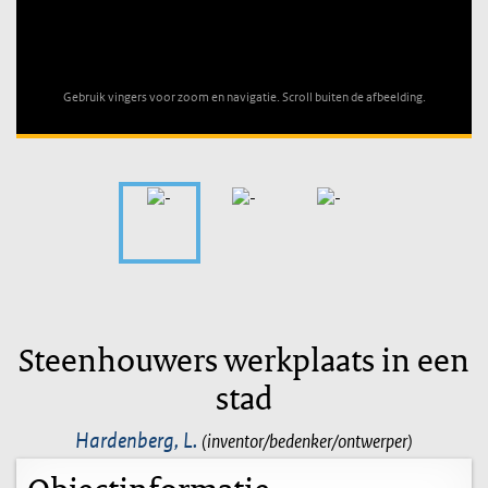
Unable to open [object Object]: HTTP 0 attempting to load
TileSource
Gebruik vingers voor zoom en navigatie. Scroll buiten de afbeelding.
Steenhouwers werkplaats in een
stad
Hardenberg, L.
(inventor/bedenker/ontwerper)