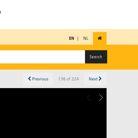
EN
|
NL
Search
Previous
136 of 224
Next