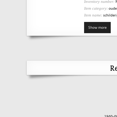
N
Inventory number:
oude 
Item category:
schilderij
Item name:
Show more
Re
1940-0