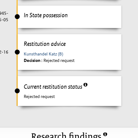
1945-
In State possession
5-05
Restitution advice
2-16
Kunsthandel Katz (B)
Decision
: Rejected request
Current restitution status
Rejected request
Research findings