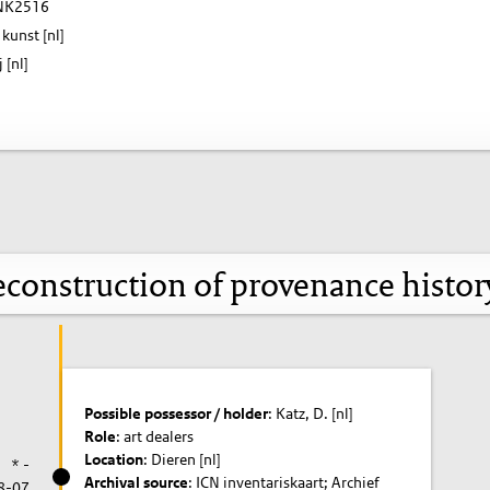
K2516
kunst [nl]
 [nl]
construction of provenance histo
Possible possessor / holder
: Katz, D. [nl]
Role
: art dealers
Location
: Dieren [nl]
* -
Archival source
: ICN inventariskaart; Archief
8-07