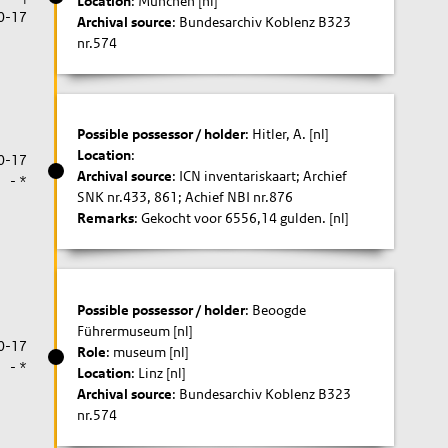
Location
: München [nl]
0-17
Archival source
: Bundesarchiv Koblenz B323
nr.574
Possible possessor / holder
: Hitler, A. [nl]
Location
:
0-17
Archival source
: ICN inventariskaart; Archief
- *
SNK nr.433, 861; Achief NBI nr.876
Remarks
: Gekocht voor 6556,14 gulden. [nl]
Possible possessor / holder
: Beoogde
Führermuseum [nl]
0-17
Role
: museum [nl]
- *
Location
: Linz [nl]
Archival source
: Bundesarchiv Koblenz B323
nr.574