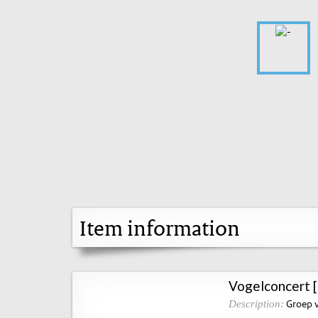
Item information
Vogelconcert [
Groep v
Description: