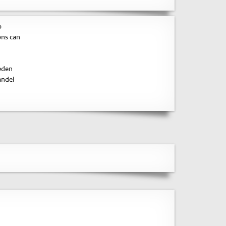
o
ons can
heden
andel