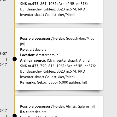
SNK nr.433, 861, 1061; Achief NBI nr.876;
Bundesarchiv Koblenz B323 nr.574; RKD
inventariskaart Goudstikker/Miedl
Possible possessor / holder
: Goudstikker/Miedl
[nl]
Role
: art dealers
8-07
Location
: Amsterdam [nl]
|
Archival source
: ICN inventariskaart; Archief
0-17
SNK nr.433, 790, 816, 1061; Achief NBI nr.876;
Bundesarchiv Koblenz B323 nr.574; RKD
inventariskaart Goudstikker/Miedl
Remarks
: Gekocht voor 6.000 gulden. [nl]
Possible possessor / holder
: Almas, Galerie [nl]
0-17
Role
: art dealers
|