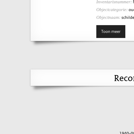
Inventarisnummer:
ou
Objectcategorie:
schilde
Objectnaam:
Toon meer
Reco
1940-0