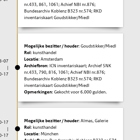
nr.433, 861, 1061; Achief NBI nr.876;
Bundesarchiv Koblenz B323 nr.574; RKD
inventariskaart Goudstikker/Miedl
Mogelijke bezitter / houder
: Goudstikker/Miedl
Rol
: kunsthandel
Locatie
: Amsterdam
8-07
Archiefbron
: ICN inventariskaart; Archief SNK
|
nr.433, 790, 816, 1061; Achief NBI nr.876;
0-17
Bundesarchiv Koblenz B323 nr.574; RKD
inventariskaart Goudstikker/Miedl
Opmerkingen
: Gekocht voor 6.000 gulden.
Mogelijke bezitter / houder
: Almas, Galerie
0-17
Rol
: kunsthandel
|
Locatie
: München
0-17