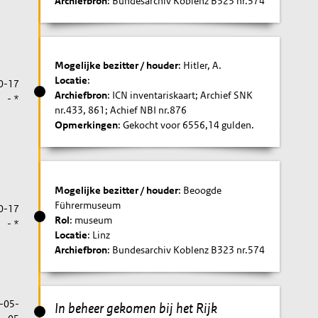
Archiefbron
: Bundesarchiv Koblenz B323 nr.574
Mogelijke bezitter / houder
: Hitler, A.
Locatie
:
0-17
Archiefbron
: ICN inventariskaart; Archief SNK
- *
nr.433, 861; Achief NBI nr.876
Opmerkingen
: Gekocht voor 6556,14 gulden.
Mogelijke bezitter / houder
: Beoogde
Führermuseum
0-17
Rol
: museum
- *
Locatie
: Linz
Archiefbron
: Bundesarchiv Koblenz B323 nr.574
-05-
In beheer gekomen bij het Rijk