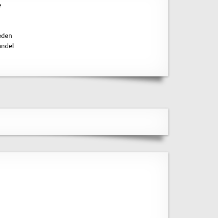
e
heden
andel