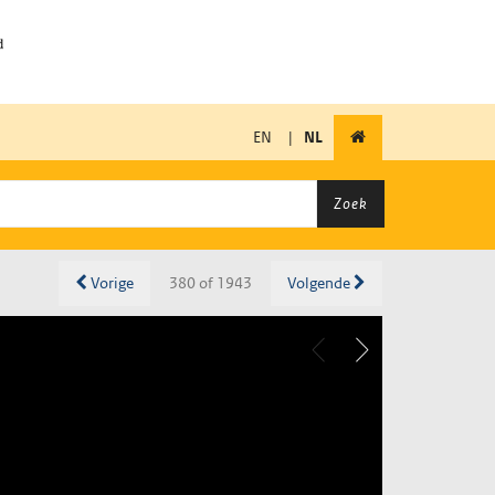
EN
|
NL
Zoek
Vorige
380 of 1943
Volgende