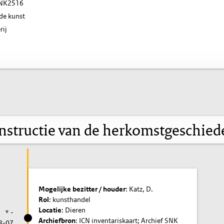
NK2516
de kunst
rij
nstructie van de herkomstgeschied
Mogelijke bezitter / houder
: Katz, D.
Rol
: kunsthandel
Locatie
: Dieren
* -
Archiefbron
: ICN inventariskaart; Archief SNK
8-07