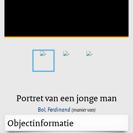
Unable to open [object Object]: HTTP 0 attempting to load
TileSource
Portret van een jonge man
Bol, Ferdinand
(manier van)
Objectinformatie