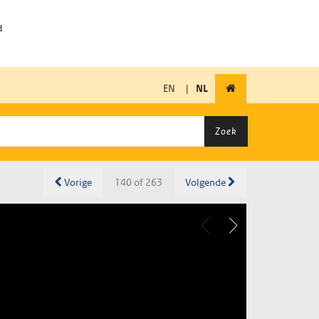
EN
|
NL
Zoek
Vorige
140 of 263
Volgende