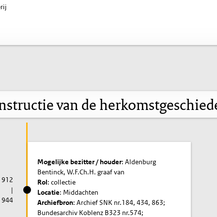
rij
nstructie van de herkomstgeschied
Mogelijke bezitter / houder
: Aldenburg
Bentinck, W.F.Ch.H. graaf van
1912
Rol
: collectie
|
Locatie
: Middachten
1944
Archiefbron
: Archief SNK nr.184, 434, 863;
Bundesarchiv Koblenz B323 nr.574;