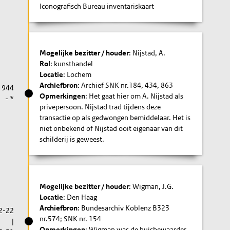
Iconografisch Bureau inventariskaart
Mogelijke bezitter / houder
: Nijstad, A.
Rol
: kunsthandel
Locatie
: Lochem
Archiefbron
: Archief SNK nr.184, 434, 863
1944
Opmerkingen
: Het gaat hier om A. Nijstad als
- *
privepersoon. Nijstad trad tijdens deze
transactie op als gedwongen bemiddelaar. Het is
niet onbekend of Nijstad ooit eigenaar van dit
schilderij is geweest.
Mogelijke bezitter / houder
: Wigman, J.G.
Locatie
: Den Haag
Archiefbron
: Bundesarchiv Koblenz B323
2-22
nr.574; SNK nr. 154
|
Opmerkingen
: Wigman was de huisbewaarder