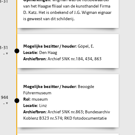
3-31
van het Haagse filiaal van de kunsthandel Firma
D. Katz. Het is onbekend of J.G. Wigman eignaar
is geweest van dit schilderij.
Mogelijke bezitter / houder
: Göpel, E.
3-31
Locatie
: Den Haag
- *
Archiefbron
: Archief SNK nr.184, 434, 863
Mogelijke bezitter / houder
: Beoogde
Führermuseum
1944
Rol
: museum
- *
Locatie
: Linz
Archiefbron
: Archief SNK nr.863; Bundesarchiv
Koblenz B323 nr.574; RKD fotodocumentatie