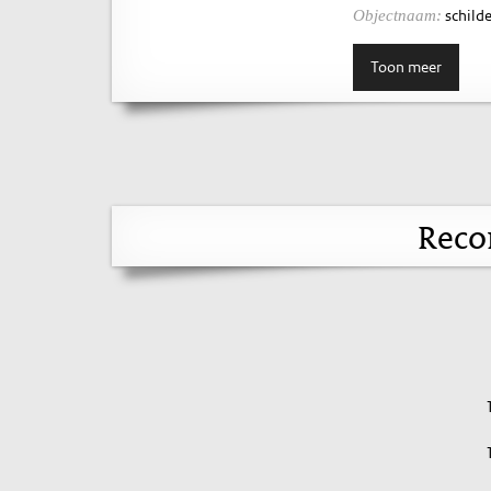
schilde
Objectnaam:
Toon meer
Reco