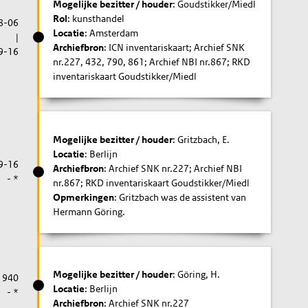
Mogelijke bezitter / houder
: Goudstikker/Miedl
Rol
: kunsthandel
8-06
Locatie
: Amsterdam
|
Archiefbron
: ICN inventariskaart; Archief SNK
9-16
nr.227, 432, 790, 861; Archief NBI nr.867; RKD
inventariskaart Goudstikker/Miedl
Mogelijke bezitter / houder
: Gritzbach, E.
Locatie
: Berlijn
9-16
Archiefbron
: Archief SNK nr.227; Archief NBI
- *
nr.867; RKD inventariskaart Goudstikker/Miedl
Opmerkingen
: Gritzbach was de assistent van
Hermann Göring.
Mogelijke bezitter / houder
: Göring, H.
1940
Locatie
: Berlijn
- *
Archiefbron
: Archief SNK nr.227