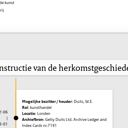
de kunst
rij
nstructie van de herkomstgeschied
Mogelijke bezitter / houder
: Duits, W.E.
Rol
: kunsthandel
2-06
Locatie
: Londen
|
Archiefbron
: Getty Duits Ltd. Archive Ledger and
8-01
Index Cards nr.7191