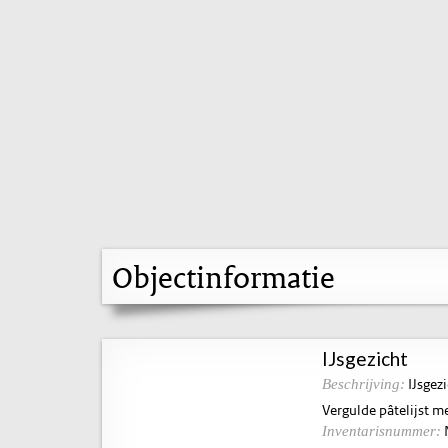
Objectinformatie
IJsgezicht
IJsgez
Beschrijving:
Vergulde pâtelijst 
Inventarisnummer: