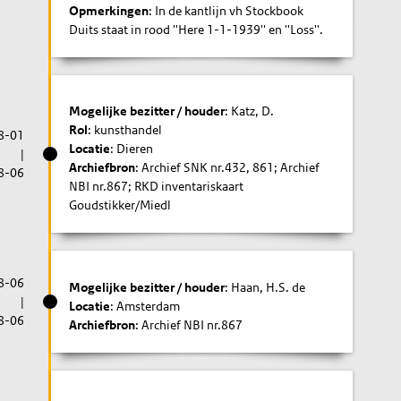
Opmerkingen
: In de kantlijn vh Stockbook
Duits staat in rood ''Here 1-1-1939'' en ''Loss''.
Mogelijke bezitter / houder
: Katz, D.
Rol
: kunsthandel
8-01
Locatie
: Dieren
|
Archiefbron
: Archief SNK nr.432, 861; Archief
8-06
NBI nr.867; RKD inventariskaart
Goudstikker/Miedl
8-06
Mogelijke bezitter / houder
: Haan, H.S. de
|
Locatie
: Amsterdam
8-06
Archiefbron
: Archief NBI nr.867