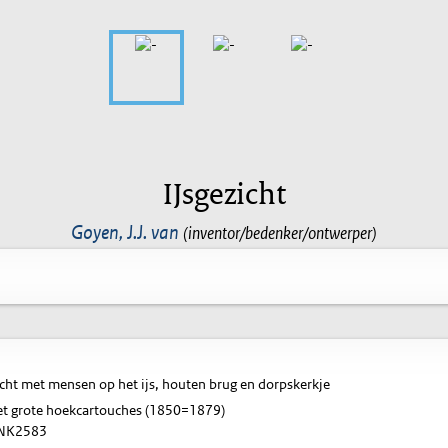
IJsgezicht
Goyen, J.J. van
(inventor/bedenker/ontwerper)
icht met mensen op het ijs, houten brug en dorpskerkje
met grote hoekcartouches (1850=1879)
NK2583