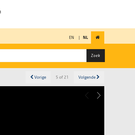
EN
|
NL
Zoek
Vorige
5 of 21
Volgende