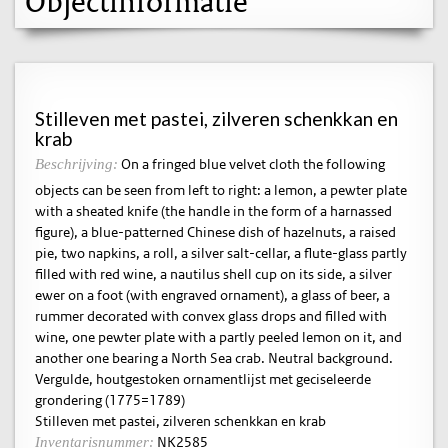
Objectinformatie
Stilleven met pastei, zilveren schenkkan en
krab
On a fringed blue velvet cloth the following
Beschrijving:
objects can be seen from left to right: a lemon, a pewter plate
with a sheated knife (the handle in the form of a harnassed
figure), a blue-patterned Chinese dish of hazelnuts, a raised
pie, two napkins, a roll, a silver salt-cellar, a flute-glass partly
filled with red wine, a nautilus shell cup on its side, a silver
ewer on a foot (with engraved ornament), a glass of beer, a
rummer decorated with convex glass drops and filled with
wine, one pewter plate with a partly peeled lemon on it, and
another one bearing a North Sea crab. Neutral background.
Vergulde, houtgestoken ornamentlijst met geciseleerde
grondering (1775=1789)
Stilleven met pastei, zilveren schenkkan en krab
NK2585
Inventarisnummer: