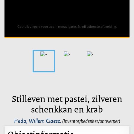
Unable to open [object Object]: HTTP 0 attempting to load
TileSource
Gebruik vingers voor zoom en navigatie. Scroll buiten de afbeelding.
Stilleven met pastei, zilveren
schenkkan en krab
Heda, Willem Claesz.
(inventor/bedenker/ontwerper)