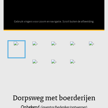
Unable to open [object Object]: HTTP 0 attempting to load
TileSource
Gebruik vingers voor zoom en navigatie. Scroll buiten de afbeelding.
Dorpsweg met boerderijen
Onbekend
(inventor/bedenker/ontwerper)