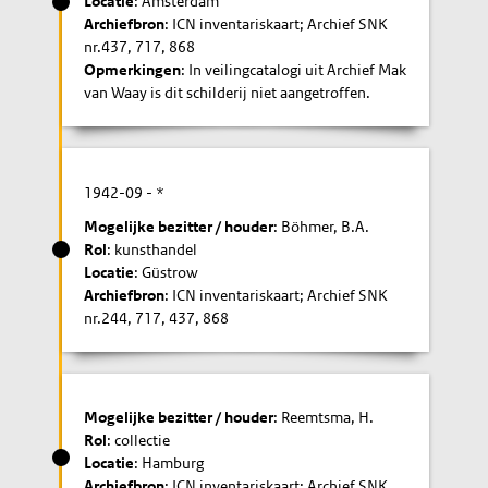
Locatie
: Amsterdam
Archiefbron
: ICN inventariskaart; Archief SNK
nr.437, 717, 868
Opmerkingen
: In veilingcatalogi uit Archief Mak
van Waay is dit schilderij niet aangetroffen.
1942-09
- *
Mogelijke bezitter / houder
: Böhmer, B.A.
Rol
: kunsthandel
Locatie
: Güstrow
Archiefbron
: ICN inventariskaart; Archief SNK
nr.244, 717, 437, 868
Mogelijke bezitter / houder
: Reemtsma, H.
Rol
: collectie
Locatie
: Hamburg
Archiefbron
: ICN inventariskaart; Archief SNK