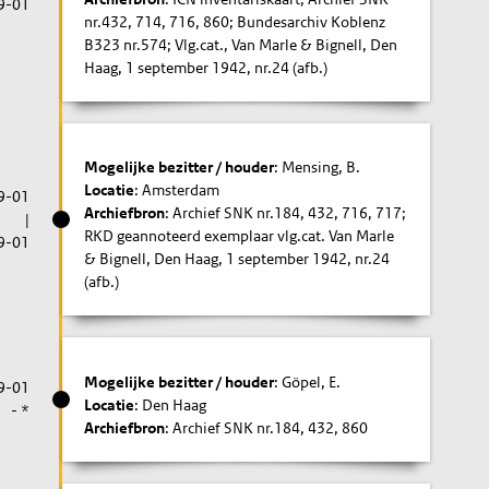
9-01
nr.432, 714, 716, 860; Bundesarchiv Koblenz
B323 nr.574; Vlg.cat., Van Marle & Bignell, Den
Haag, 1 september 1942, nr.24 (afb.)
Mogelijke bezitter / houder
: Mensing, B.
Locatie
: Amsterdam
9-01
Archiefbron
: Archief SNK nr.184, 432, 716, 717;
|
RKD geannoteerd exemplaar vlg.cat. Van Marle
9-01
& Bignell, Den Haag, 1 september 1942, nr.24
(afb.)
Mogelijke bezitter / houder
: Göpel, E.
9-01
Locatie
: Den Haag
- *
Archiefbron
: Archief SNK nr.184, 432, 860