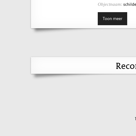
schilde
Objectnaam:
Toon meer
Reco