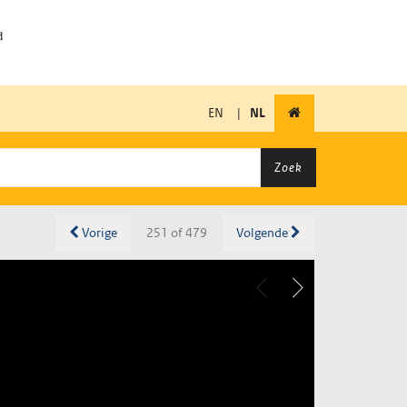
EN
|
NL
Zoek
Vorige
251 of 479
Volgende