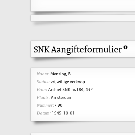
SNK Aangifteformulier
Mensing, B.
Naam:
vrijwillige verkoop
Status:
Archief SNK nr.184, 432
Bron:
Amsterdam
Plaats:
490
Nummer:
1945-10-01
Datum: