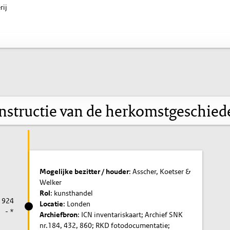
rij
nstructie van de herkomstgeschied
Mogelijke bezitter / houder
: Asscher, Koetser &
Welker
Rol
: kunsthandel
1924
Locatie
: Londen
- *
Archiefbron
: ICN inventariskaart; Archief SNK
nr.184, 432, 860; RKD fotodocumentatie;