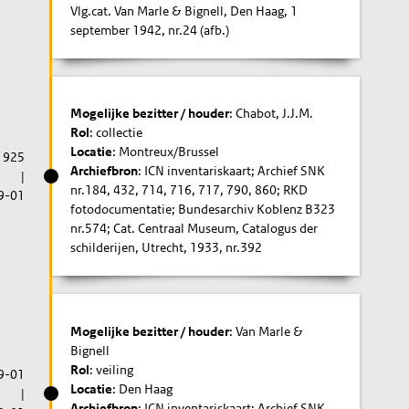
Vlg.cat. Van Marle & Bignell, Den Haag, 1
september 1942, nr.24 (afb.)
Mogelijke bezitter / houder
: Chabot, J.J.M.
Rol
: collectie
Locatie
: Montreux/Brussel
1925
Archiefbron
: ICN inventariskaart; Archief SNK
|
nr.184, 432, 714, 716, 717, 790, 860; RKD
9-01
fotodocumentatie; Bundesarchiv Koblenz B323
nr.574; Cat. Centraal Museum, Catalogus der
schilderijen, Utrecht, 1933, nr.392
Mogelijke bezitter / houder
: Van Marle &
Bignell
Rol
: veiling
9-01
Locatie
: Den Haag
|
Archiefbron
: ICN inventariskaart; Archief SNK