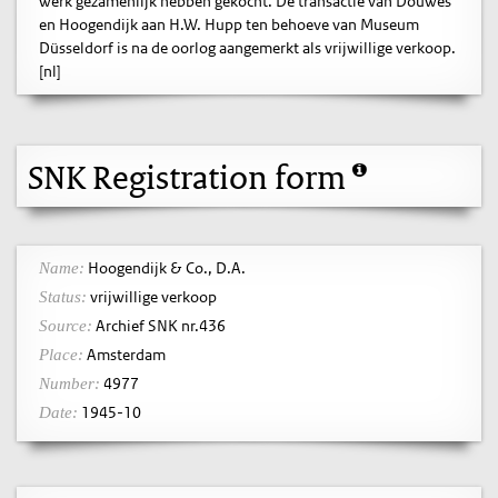
werk gezamenlijk hebben gekocht. De transactie van Douwes
en Hoogendijk aan H.W. Hupp ten behoeve van Museum
Düsseldorf is na de oorlog aangemerkt als vrijwillige verkoop.
[nl]
SNK Registration form
Hoogendijk & Co., D.A.
Name:
vrijwillige verkoop
Status:
Archief SNK nr.436
Source:
Amsterdam
Place:
4977
Number:
1945-10
Date: