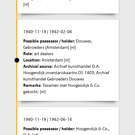
[nl]
1940-11-19
|
1942-02-06
Possible possessor / holder
: Douwes,
Gebroeders (Amsterdam) [nl]
Role
: art dealers
Location
: Amsterdam [nl]
Archival source
: Archief kunsthandel D.A.
Hoogendijk inventariskaartnr.OS 1403; Archief
kunsthandel Gebroeders Douwes
Remarks
: Tezamen met Hoogendijk & Co.
gekocht. [nl]
1940-11-19
|
1942-06-16
Possible possessor / holder
: Hoogendijk & Co.,
D.A. [nl]