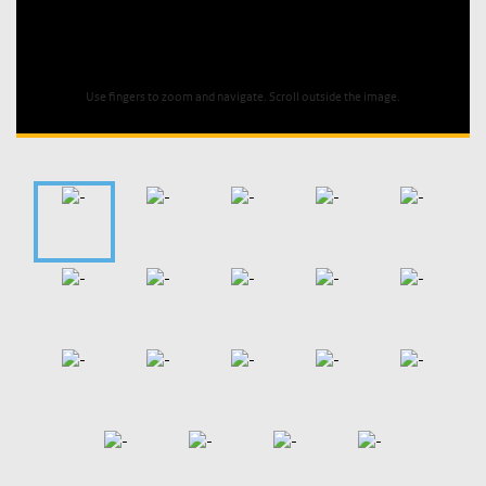
Unable to open [object Object]: HTTP 0 attempting to load
TileSource
Use fingers to zoom and navigate. Scroll outside the image.