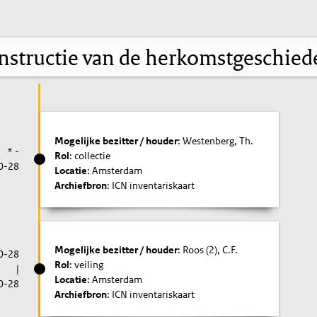
nstructie van de herkomstgeschied
Mogelijke bezitter / houder
: Westenberg, Th.
* -
Rol
: collectie
0-28
Locatie
: Amsterdam
Archiefbron
: ICN inventariskaart
Mogelijke bezitter / houder
: Roos (2), C.F.
0-28
Rol
: veiling
|
Locatie
: Amsterdam
0-28
Archiefbron
: ICN inventariskaart