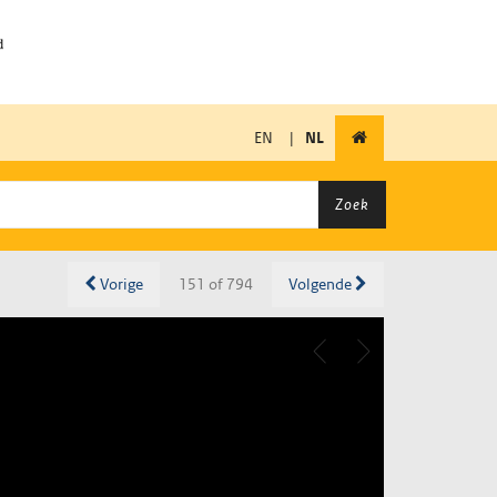
EN
|
NL
Zoek
Vorige
151 of 794
Volgende