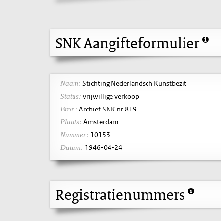
SNK Aangifteformulier
Stichting Nederlandsch Kunstbezit
Naam:
vrijwillige verkoop
Status:
Archief SNK nr.819
Bron:
Amsterdam
Plaats:
10153
Nummer:
1946-04-24
Datum:
Registratienummers