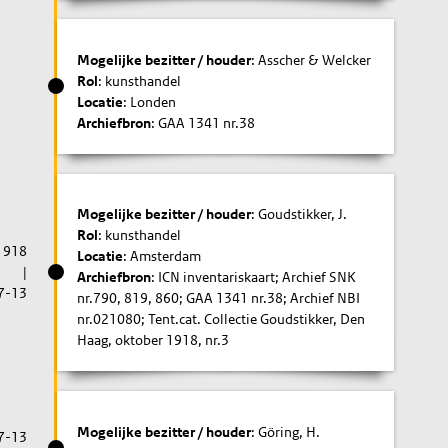
Mogelijke bezitter / houder
: Asscher & Welcker
Rol
: kunsthandel
Locatie
: Londen
Archiefbron
: GAA 1341 nr.38
Mogelijke bezitter / houder
: Goudstikker, J.
Rol
: kunsthandel
1918
Locatie
: Amsterdam
|
Archiefbron
: ICN inventariskaart; Archief SNK
7-13
nr.790, 819, 860; GAA 1341 nr.38; Archief NBI
nr.021080; Tent.cat. Collectie Goudstikker, Den
Haag, oktober 1918, nr.3
Mogelijke bezitter / houder
: Göring, H.
7-13