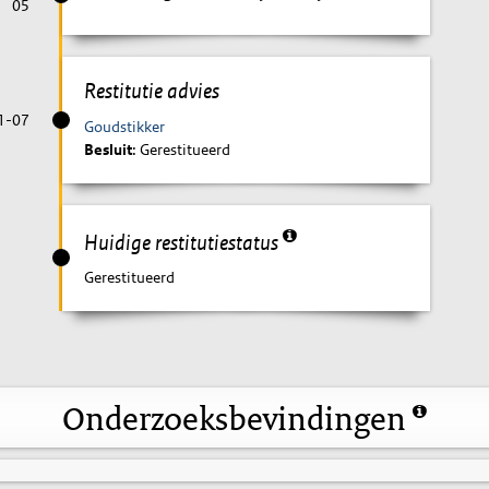
05
Restitutie advies
1-07
Goudstikker
Besluit
: Gerestitueerd
Huidige restitutiestatus
Gerestitueerd
Onderzoeksbevindingen