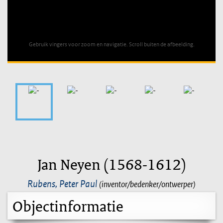
Unable to open [object Object]: HTTP 0 attempting to load
TileSource
Gebruik vingers voor zoom en navigatie. Scroll buiten de afbeelding.
Jan Neyen (1568-1612)
Rubens, Peter Paul
(inventor/bedenker/ontwerper)
Objectinformatie