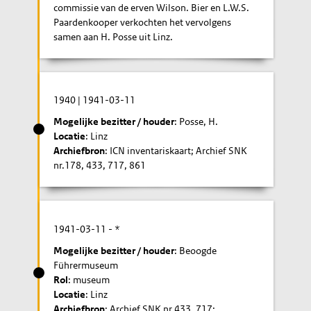
commissie van de erven Wilson. Bier en L.W.S.
Paardenkooper verkochten het vervolgens
samen aan H. Posse uit Linz.
1940
|
1941-03-11
Mogelijke bezitter / houder
: Posse, H.
Locatie
: Linz
Archiefbron
: ICN inventariskaart; Archief SNK
nr.178, 433, 717, 861
1941-03-11
- *
Mogelijke bezitter / houder
: Beoogde
Führermuseum
Rol
: museum
Locatie
: Linz
Archiefbron
: Archief SNK nr.433, 717;