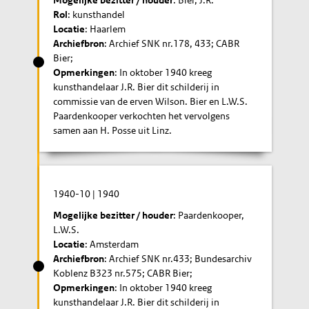
Mogelijke bezitter / houder
: Bier, J.R.
Rol
: kunsthandel
Locatie
: Haarlem
Archiefbron
: Archief SNK nr.178, 433; CABR
Bier;
Opmerkingen
: In oktober 1940 kreeg
kunsthandelaar J.R. Bier dit schilderij in
commissie van de erven Wilson. Bier en L.W.S.
Paardenkooper verkochten het vervolgens
samen aan H. Posse uit Linz.
1940-10
|
1940
Mogelijke bezitter / houder
: Paardenkooper,
L.W.S.
Locatie
: Amsterdam
Archiefbron
: Archief SNK nr.433; Bundesarchiv
Koblenz B323 nr.575; CABR Bier;
Opmerkingen
: In oktober 1940 kreeg
kunsthandelaar J.R. Bier dit schilderij in