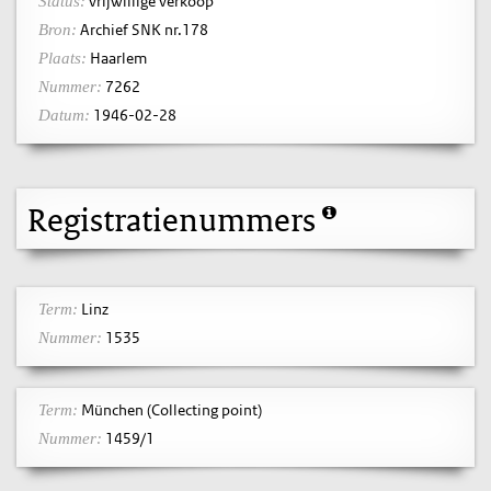
vrijwillige verkoop
Status:
Archief SNK nr.178
Bron:
Haarlem
Plaats:
7262
Nummer:
1946-02-28
Datum:
Registratienummers
Linz
Term:
1535
Nummer:
München (Collecting point)
Term:
1459/1
Nummer: