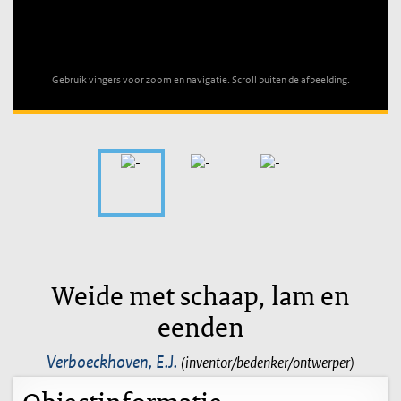
Unable to open [object Object]: HTTP 0 attempting to load
TileSource
Gebruik vingers voor zoom en navigatie. Scroll buiten de afbeelding.
Weide met schaap, lam en
eenden
Verboeckhoven, E.J.
(inventor/bedenker/ontwerper)