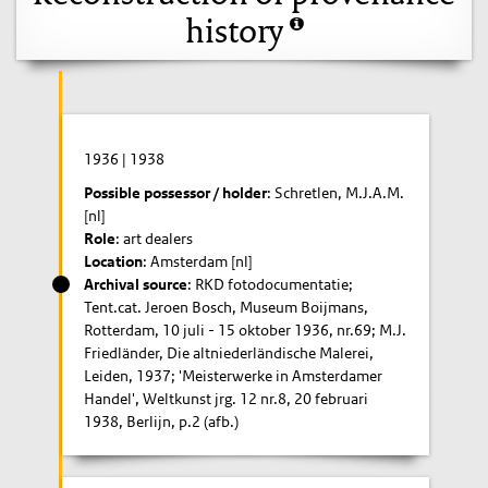
history
1936
|
1938
Possible possessor / holder
: Schretlen, M.J.A.M.
[nl]
Role
: art dealers
Location
: Amsterdam [nl]
Archival source
: RKD fotodocumentatie;
Tent.cat. Jeroen Bosch, Museum Boijmans,
Rotterdam, 10 juli - 15 oktober 1936, nr.69; M.J.
Friedländer, Die altniederländische Malerei,
Leiden, 1937; 'Meisterwerke in Amsterdamer
Handel', Weltkunst jrg. 12 nr.8, 20 februari
1938, Berlijn, p.2 (afb.)