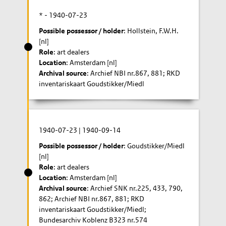
* -
1940-07-23
Possible possessor / holder
: Hollstein, F.W.H.
[nl]
Role
: art dealers
Location
: Amsterdam [nl]
Archival source
: Archief NBI nr.867, 881; RKD
inventariskaart Goudstikker/Miedl
1940-07-23
|
1940-09-14
Possible possessor / holder
: Goudstikker/Miedl
[nl]
Role
: art dealers
Location
: Amsterdam [nl]
Archival source
: Archief SNK nr.225, 433, 790,
862; Archief NBI nr.867, 881; RKD
inventariskaart Goudstikker/Miedl;
Bundesarchiv Koblenz B323 nr.574