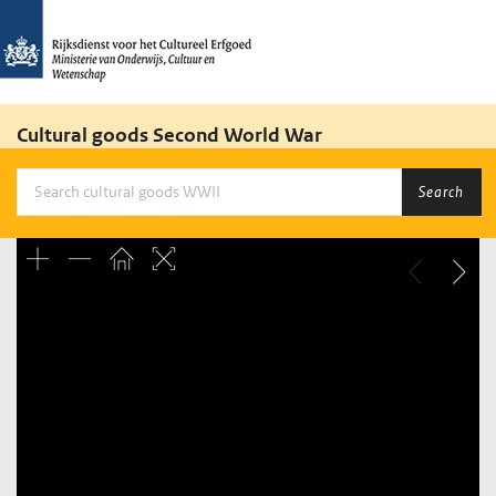
Cultural goods Second World War
Search
Unable to open [object Object]: HTTP 0 attempting to load
TileSource