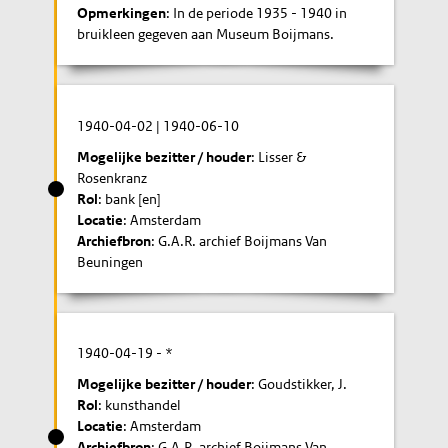
Opmerkingen
: In de periode 1935 - 1940 in
bruikleen gegeven aan Museum Boijmans.
1940-04-02
|
1940-06-10
Mogelijke bezitter / houder
: Lisser &
Rosenkranz
Rol
: bank [en]
Locatie
: Amsterdam
Archiefbron
: G.A.R. archief Boijmans Van
Beuningen
1940-04-19
- *
Mogelijke bezitter / houder
: Goudstikker, J.
Rol
: kunsthandel
Locatie
: Amsterdam
Archiefbron
: G.A.R. archief Boijmans Van