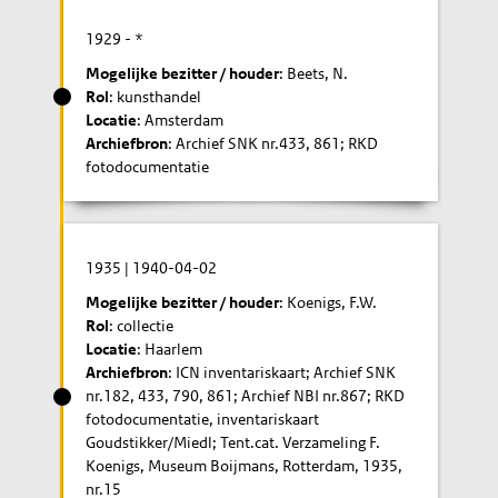
1929
- *
Mogelijke bezitter / houder
: Beets, N.
Rol
: kunsthandel
Locatie
: Amsterdam
Archiefbron
: Archief SNK nr.433, 861; RKD
fotodocumentatie
1935
|
1940-04-02
Mogelijke bezitter / houder
: Koenigs, F.W.
Rol
: collectie
Locatie
: Haarlem
Archiefbron
: ICN inventariskaart; Archief SNK
nr.182, 433, 790, 861; Archief NBI nr.867; RKD
fotodocumentatie, inventariskaart
Goudstikker/Miedl; Tent.cat. Verzameling F.
Koenigs, Museum Boijmans, Rotterdam, 1935,
nr.15