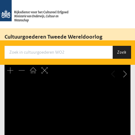
Cultuurgoederen Tweede Wereldoorlog
Zoek
Unable to open [object Object]: HTTP 0 attempting to load
TileSource