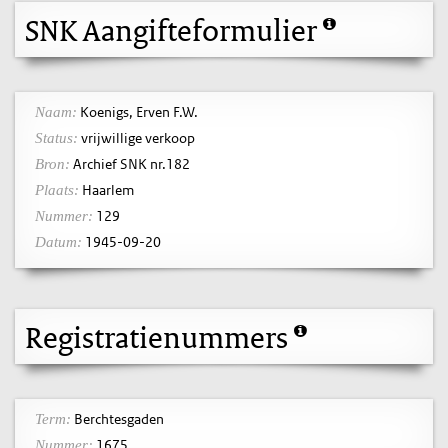
SNK Aangifteformulier
Koenigs, Erven F.W.
Naam:
vrijwillige verkoop
Status:
Archief SNK nr.182
Bron:
Haarlem
Plaats:
129
Nummer:
1945-09-20
Datum:
Registratienummers
Berchtesgaden
Term:
1675
Nummer: