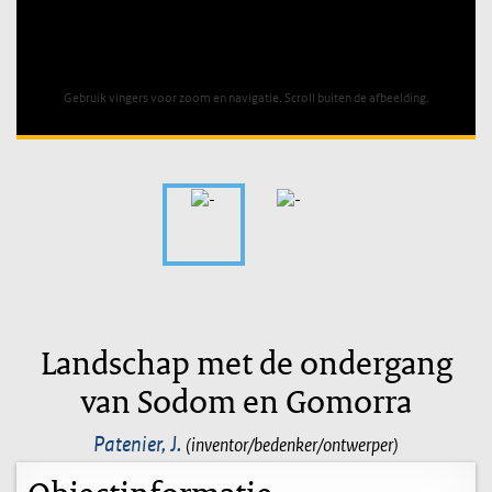
Unable to open [object Object]: HTTP 0 attempting to load
TileSource
Gebruik vingers voor zoom en navigatie. Scroll buiten de afbeelding.
Landschap met de ondergang
van Sodom en Gomorra
Patenier, J.
(inventor/bedenker/ontwerper)