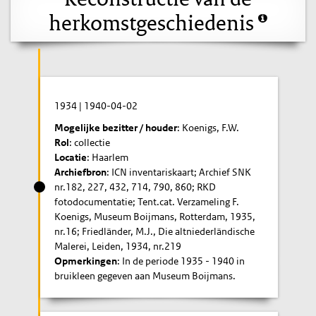
herkomstgeschiedenis
1934
|
1940-04-02
Mogelijke bezitter / houder
: Koenigs, F.W.
Rol
: collectie
Locatie
: Haarlem
Archiefbron
: ICN inventariskaart; Archief SNK
nr.182, 227, 432, 714, 790, 860; RKD
fotodocumentatie; Tent.cat. Verzameling F.
Koenigs, Museum Boijmans, Rotterdam, 1935,
nr.16; Friedländer, M.J., Die altniederländische
Malerei, Leiden, 1934, nr.219
Opmerkingen
: In de periode 1935 - 1940 in
bruikleen gegeven aan Museum Boijmans.