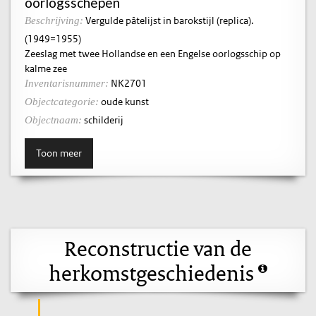
oorlogsschepen
Vergulde pâtelijst in barokstijl (replica).
Beschrijving:
(1949=1955)
Zeeslag met twee Hollandse en een Engelse oorlogsschip op
kalme zee
NK2701
Inventarisnummer:
oude kunst
Objectcategorie:
schilderij
Objectnaam:
Toon meer
Reconstructie van de
herkomstgeschiedenis