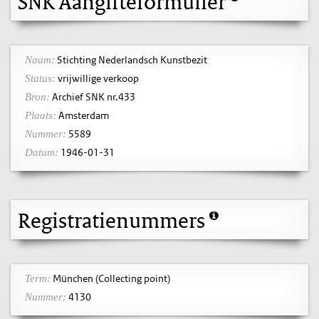
SNK Aangifteformulier
Stichting Nederlandsch Kunstbezit
Naam:
vrijwillige verkoop
Status:
Archief SNK nr.433
Bron:
Amsterdam
Plaats:
5589
Nummer:
1946-01-31
Datum:
Registratienummers
München (Collecting point)
Term:
4130
Nummer: