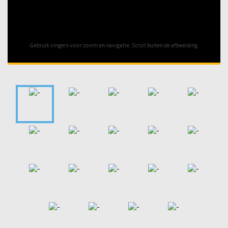
Unable to open [object Object]: HTTP 0 attempting to load
TileSource
Gebruik vingers voor zoom en navigatie. Scroll buiten de afbeelding.