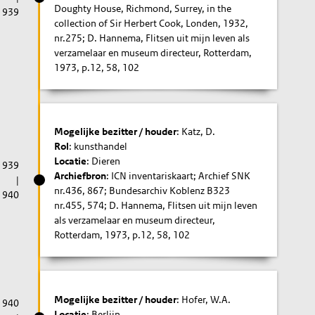
Doughty House, Richmond, Surrey, in the
1939
collection of Sir Herbert Cook, Londen, 1932,
nr.275; D. Hannema, Flitsen uit mijn leven als
verzamelaar en museum directeur, Rotterdam,
1973, p.12, 58, 102
Mogelijke bezitter / houder
: Katz, D.
Rol
: kunsthandel
Locatie
: Dieren
1939
Archiefbron
: ICN inventariskaart; Archief SNK
|
nr.436, 867; Bundesarchiv Koblenz B323
1940
nr.455, 574; D. Hannema, Flitsen uit mijn leven
als verzamelaar en museum directeur,
Rotterdam, 1973, p.12, 58, 102
Mogelijke bezitter / houder
: Hofer, W.A.
1940
Locatie
: Berlijn