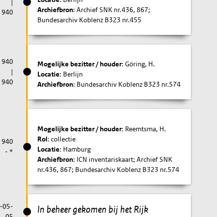
|
Archiefbron
: Archief SNK nr.436, 867;
1940
Bundesarchiv Koblenz B323 nr.455
1940
Mogelijke bezitter / houder
: Göring, H.
|
Locatie
: Berlijn
1940
Archiefbron
: Bundesarchiv Koblenz B323 nr.574
Mogelijke bezitter / houder
: Reemtsma, H.
Rol
: collectie
1940
Locatie
: Hamburg
- *
Archiefbron
: ICN inventariskaart; Archief SNK
nr.436, 867; Bundesarchiv Koblenz B323 nr.574
-05-
In beheer gekomen bij het Rijk
05