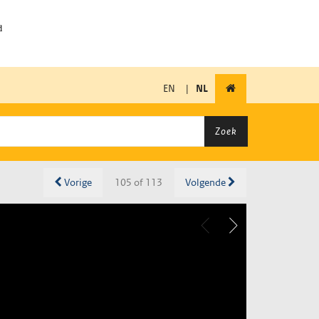
EN
|
NL
Zoek
Vorige
105 of 113
Volgende