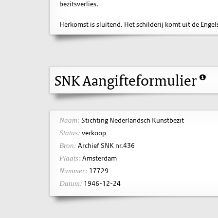
bezitsverlies.
Herkomst is sluitend. Het schilderij komt uit de Enge
SNK Aangifteformulier
Stichting Nederlandsch Kunstbezit
Naam:
verkoop
Status:
Archief SNK nr.436
Bron:
Amsterdam
Plaats:
17729
Nummer:
1946-12-24
Datum: