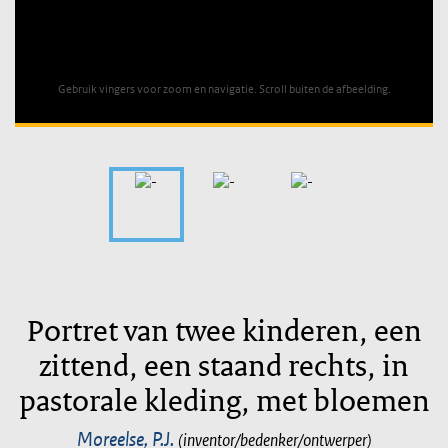
Unable to open [object Object]: HTTP 0 attempting to load
TileSource
Gebruik vingers voor zoom en navigatie. Scroll buiten de afbeelding.
Portret van twee kinderen, een
zittend, een staand rechts, in
pastorale kleding, met bloemen
Moreelse, P.J.
(inventor/bedenker/ontwerper)