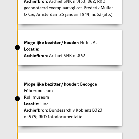
Archiefbron
: Archief SNK nr.433, 862; RKD
geannoteerd exemplaar vgl.cat. Frederik Muller
& Cie, Amsterdam 25 januari 1944, nr.62 (afb.)
Mogelijke bezitter / houder
: Hitler, A.
Locatie
:
Archiefbron
: Archief SNK nr.862
Mogelijke bezitter / houder
: Beoogde
Führermuseum
Rol
: museum
Locatie
: Linz
Archiefbron
: Bundesarchiv Koblenz B323
nr.575; RKD fotodocumentatie