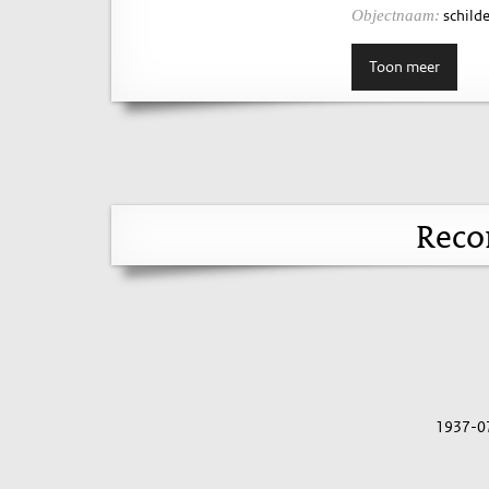
schilde
Objectnaam:
Toon meer
Reco
1937-0