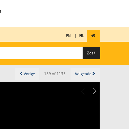
EN
|
NL
Zoek
Vorige
189 of 1133
Volgende