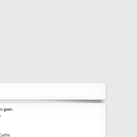
en geen
e
Curtis