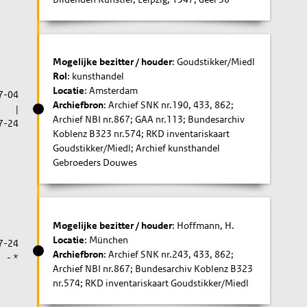
Mogelijke bezitter / houder
: Goudstikker/Miedl
Rol
: kunsthandel
Locatie
: Amsterdam
7-04
Archiefbron
: Archief SNK nr.190, 433, 862;
|
Archief NBI nr.867; GAA nr.113; Bundesarchiv
7-24
Koblenz B323 nr.574; RKD inventariskaart
Goudstikker/Miedl; Archief kunsthandel
Gebroeders Douwes
Mogelijke bezitter / houder
: Hoffmann, H.
Locatie
: München
7-24
Archiefbron
: Archief SNK nr.243, 433, 862;
- *
Archief NBI nr.867; Bundesarchiv Koblenz B323
nr.574; RKD inventariskaart Goudstikker/Miedl