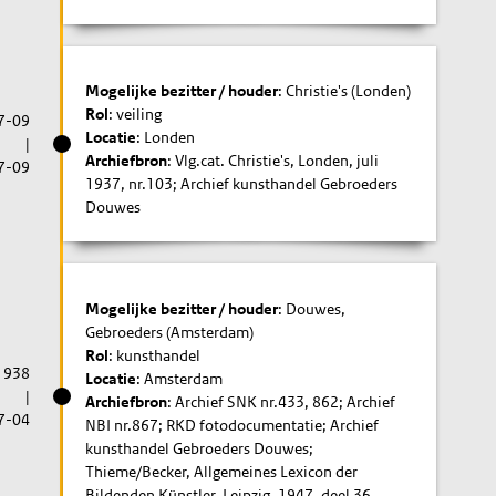
Mogelijke bezitter / houder
: Christie's (Londen)
Rol
: veiling
7-09
Locatie
: Londen
|
Archiefbron
: Vlg.cat. Christie's, Londen, juli
7-09
1937, nr.103; Archief kunsthandel Gebroeders
Douwes
Mogelijke bezitter / houder
: Douwes,
Gebroeders (Amsterdam)
Rol
: kunsthandel
1938
Locatie
: Amsterdam
|
Archiefbron
: Archief SNK nr.433, 862; Archief
7-04
NBI nr.867; RKD fotodocumentatie; Archief
kunsthandel Gebroeders Douwes;
Thieme/Becker, Allgemeines Lexicon der
Bildenden Künstler, Leipzig, 1947, deel 36