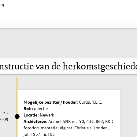
rij
nstructie van de herkomstgeschied
Mogelijke bezitter / houder
: Curtis, T.L.C.
Rol
: collectie
* -
Locatie
: Newark
7-09
Archiefbron
: Archief SNK nr.190, 433, 862; RKD
fotodocumentatie; Vlg.cat. Christie's, Londen,
juli 1937, nr.103