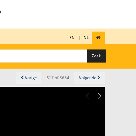
EN
|
NL
Zoek
Vorige
617 of 3684
Volgende