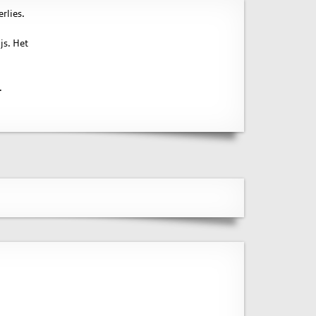
rlies.
js. Het
.