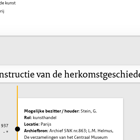
de kunst
rij
nstructie van de herkomstgeschied
Mogelijke bezitter / houder
: Stein, G.
Rol
: kunsthandel
Locatie
: Parijs
1937
Archiefbron
: Archief SNK nr.863; L.M. Helmus,
- *
De verzamelingen van het Centraal Museum