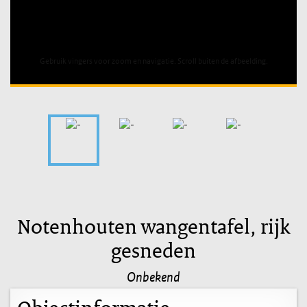
Unable to open [object Object]: HTTP 0 attempting to load
TileSource
Gebruik vingers voor zoom en navigatie. Scroll buiten de afbeelding.
Notenhouten wangentafel, rijk
gesneden
Onbekend