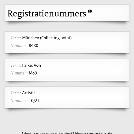
Registratienummers
München (Collecting point)
Term:
8480
Nummer:
Falke, Von
Term:
Mo9
Nummer:
Artistic
Term:
10/21
Nummer:
Weet u meer over dit object? Neem contact op via